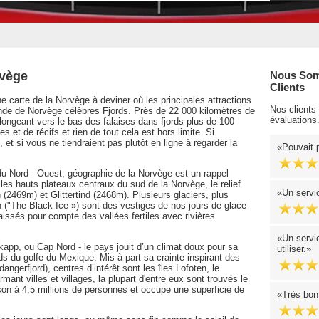
rvège
Nous Som
Clients
e carte de la Norvège à deviner où les principales attractions
Nos clients
nde de Norvège célèbres Fjords. Près de 22 000 kilomètres de
évaluations
plongeant vers le bas des falaises dans fjords plus de 100
es et de récifs et rien de tout cela est hors limite. Si
 et si vous ne tiendraient pas plutôt en ligne à regarder la
Pouvait 
du Nord - Ouest, géographie de la Norvège est un rappel
 les hauts plateaux centraux du sud de la Norvège, le relief
Un servic
2469m) et Glittertind (2468m). Plusieurs glaciers, plus
 ("The Black Ice ») sont des vestiges de nos jours de glace
aissés pour compte des vallées fertiles avec rivières
Un servic
dkapp, ou Cap Nord - le pays jouit d’un climat doux pour sa
utiliser.
ds du golfe du Mexique. Mis à part sa crainte inspirant des
angerfjord), centres d’intérêt sont les îles Lofoten, le
ant villes et villages, la plupart d'entre eux sont trouvés le
son à 4,5 millions de personnes et occupe une superficie de
Très bon