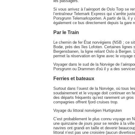
les passagers.
Si vous arrivez à l’aéroport de Oslo Torp se r
l’entraîneur Telemark Express qui s’arrête jus
Porsgrunn Telemarksporten. A partir de là, il 
également ce bus directement depuis la gare r
Par le Train
Le chemin de fer État norvégiens (NSB ; ce sit
Bodø, près des îles Lofoten. Certaines lignes 
Bergensbanen, la ligne reliant Oslo à Bergen. 
permet la réservation en ligne avec le voyage s
Voyager dans le sud de la Norvège de l’aéropo
Porsgrunn ou Drammen d'où il y a des services
Ferries et bateaux
Surtout dans l’ouest de la Norvège, où tous le
soudainement et le voyage doit continuer en fer
des départs fréquents qu’est rarement un gros p
compagnies offrent fjord cruises trop.
Voyage du littoral norvégien Hurtigruten
C’est probablement le plus connu voyage en No
une quinzaine de jours pour se rendre à la ville 
navires ont grandi en taille et devenir beaucou
littoral n’est pas une croisière (aucun divert