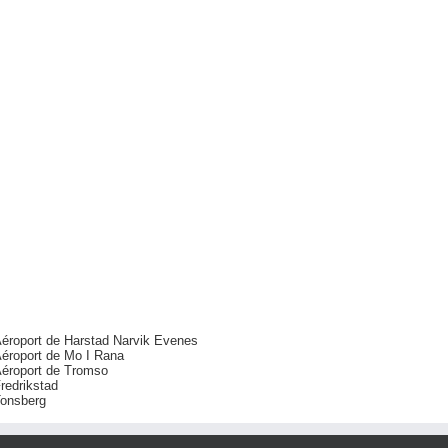
éroport de Harstad Narvik Evenes
éroport de Mo I Rana
éroport de Tromso
redrikstad
onsberg