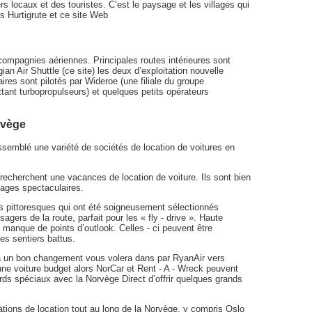
rs locaux et des touristes. C’est le paysage et les villages qui
es Hurtigrute et ce site Web
 compagnies aériennes. Principales routes intérieures sont
an Air Shuttle (ce site) les deux d’exploitation nouvelle
res sont pilotés par Wideroe (une filiale du groupe
tant turbopropulseurs) et quelques petits opérateurs
rvège
semblé une variété de sociétés de location de voitures en
recherchent une vacances de location de voiture. Ils sont bien
ages spectaculaires.
s pittoresques qui ont été soigneusement sélectionnés
ers de la route, parfait pour les « fly - drive ». Haute
 manque de points d’outlook. Celles - ci peuvent être
es sentiers battus.
 a un bon changement vous volera dans par RyanAir vers
une voiture budget alors NorCar et Rent - A - Wreck peuvent
cords spéciaux avec la Norvège Direct d’offrir quelques grands
ations de location tout au long de la Norvège, y compris Oslo