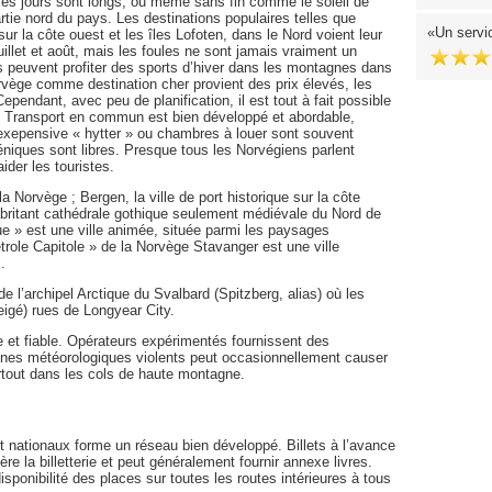
d les jours sont longs, ou même sans fin comme le soleil de
rtie nord du pays. Les destinations populaires telles que
Un servic
sur la côte ouest et les îles Lofoten, dans le Nord voient leur
 juillet et août, mais les foules ne sont jamais vraiment un
s peuvent profiter des sports d’hiver dans les montagnes dans
rvège comme destination cher provient des prix élevés, les
ependant, avec peu de planification, il est tout à fait possible
t. Transport en commun est bien développé et abordable,
exepensive « hytter » ou chambres à louer sont souvent
céniques sont libres. Presque tous les Norvégiens parlent
ider les touristes.
la Norvège ; Bergen, la ville de port historique sur la côte
abritant cathédrale gothique seulement médiévale du Nord de
que » est une ville animée, située parmi les paysages
trole Capitole » de la Norvège Stavanger est une ville
.
e l’archipel Arctique du Svalbard (Spitzberg, alias) où les
eigé) rues de Longyear City.
et fiable. Opérateurs expérimentés fournissent des
ènes météorologiques violents peut occasionnellement causer
rtout dans les cols de haute montagne.
t nationaux forme un réseau bien développé. Billets à l’avance
re la billetterie et peut généralement fournir annexe livres.
ponibilité des places sur toutes les routes intérieures à tous