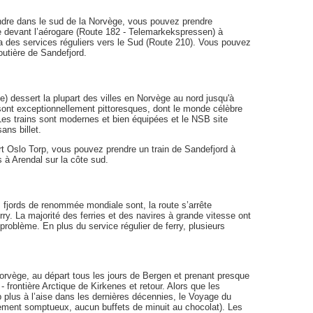
endre dans le sud de la Norvège, vous pouvez prendre
te devant l’aérogare (Route 182 - Telemarkekspressen) à
y a des services réguliers vers le Sud (Route 210). Vous pouvez
outière de Sandefjord.
e) dessert la plupart des villes en Norvège au nord jusqu'à
sont exceptionnellement pittoresques, dont le monde célèbre
Les trains sont modernes et bien équipées et le NSB site
ans billet.
rt Oslo Torp, vous pouvez prendre un train de Sandefjord à
 à Arendal sur la côte sud.
s fjords de renommée mondiale sont, la route s’arrête
ry. La majorité des ferries et des navires à grande vitesse ont
roblème. En plus du service régulier de ferry, plusieurs
rvège, au départ tous les jours de Bergen et prenant presque
- frontière Arctique de Kirkenes et retour. Alors que les
p plus à l’aise dans les dernières décennies, le Voyage du
issement somptueux, aucun buffets de minuit au chocolat). Les