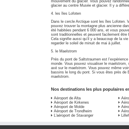
mouvement du glacier. Vous pouvez randonnée, à
glacier au centre Musée et glacier. Il y a différ
4. les îles Lofoten
Dans le cercle Arctique sont les îles Lofoten. 
pouvez trouver la montagne plus ancienne dans
été habitées pendant 6 000 ans, et vous pouv
sont traditionnelles et peuvent facilement êtr
Cela signifie aussi qu’il y a beaucoup de la vi
regarder le soleil de minuit de mai à juillet.
5. le Maelstrom
Près du pont de Saltstraumen est l’expérience 
monde. Vous pouvez visualiser le maelstrom, s
axé sur le maelstrom. Vous pouvez même voir 
bassins le long du pont. Si vous êtes près de B
maelstrom.
Nos destinations les plus populaires 
Aéroport de Alta
Aéro
Aéroport de Kirkenes
Aéro
Aéroport de Molde
Aéro
Aéroport de Trondheim
Aéro
L'aéroport de Stavanger
Lill