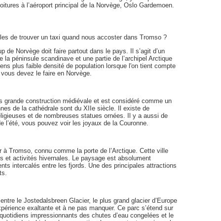
voitures à l’aéroport principal de la Norvège, Oslo Gardemoen.
bles de trouver un taxi quand nous accoster dans Tromso ?
 de Norvège doit faire partout dans le pays. Il s’agit d’un
e la péninsule scandinave et une partie de l’archipel Arctique
ens plus faible densité de population lorsque l'on tient compte
e vous devez le faire en Norvège.
us grande construction médiévale et est considéré comme un
nes de la cathédrale sont du XIIe siècle. Il existe de
ligieuses et de nombreuses statues ornées. Il y a aussi de
de l’été, vous pouvez voir les joyaux de la Couronne.
r à Tromso, connu comme la porte de l’Arctique. Cette ville
les et activités hivernales. Le paysage est absolument
ts intercalés entre les fjords. Une des principales attractions
ts.
entre le Jostedalsbreen Glacier, le plus grand glacier d’Europe
expérience exaltante et à ne pas manquer. Ce parc s’étend sur
 quotidiens impressionnants des chutes d’eau congelées et le