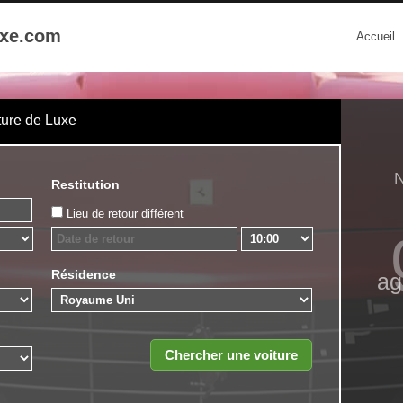
uxe.com
Accueil
ture de Luxe
N
Restitution
Lieu de retour différent
Résidence
ag