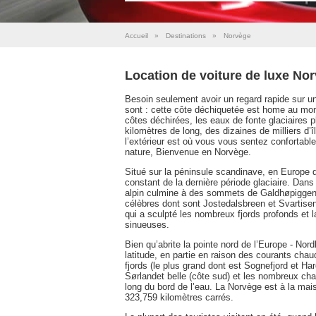
Accueil
»
Destinations
»
Norvège
Location de voiture de luxe No
Besoin seulement avoir un regard rapide sur un
sont : cette côte déchiquetée est home au mo
côtes déchirées, les eaux de fonte glaciaires 
kilomètres de long, des dizaines de milliers d’îl
l’extérieur est où vous vous sentez confortable,
nature, Bienvenue en Norvège.
Situé sur la péninsule scandinave, en Europe 
constant de la dernière période glaciaire. Dans
alpin culmine à des sommets de Galdhøpiggen (
célèbres dont sont Jostedalsbreen et Svartisen
qui a sculpté les nombreux fjords profonds et l
sinueuses.
Bien qu’abrite la pointe nord de l’Europe - Nor
latitude, en partie en raison des courants chau
fjords (le plus grand dont est Sognefjord et Hard
Sørlandet belle (côte sud) et les nombreux charm
long du bord de l’eau. La Norvège est à la mai
323,759 kilomètres carrés.