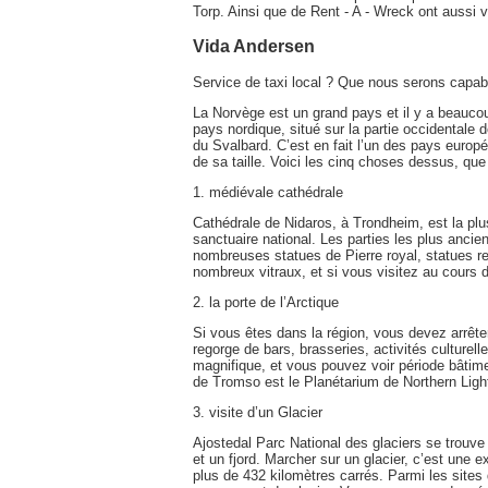
Torp. Ainsi que de Rent - A - Wreck ont aussi 
Vida Andersen
Service de taxi local ? Que nous serons capa
La Norvège est un grand pays et il y a beaucoup
pays nordique, situé sur la partie occidentale d
du Svalbard. C’est en fait l’un des pays europé
de sa taille. Voici les cinq choses dessus, qu
1. médiévale cathédrale
Cathédrale de Nidaros, à Trondheim, est la pl
sanctuaire national. Les parties les plus ancien
nombreuses statues de Pierre royal, statues re
nombreux vitraux, et si vous visitez au cours 
2. la porte de l’Arctique
Si vous êtes dans la région, vous devez arrête
regorge de bars, brasseries, activités culturel
magnifique, et vous pouvez voir période bâtimen
de Tromso est le Planétarium de Northern Ligh
3. visite d’un Glacier
Ajostedal Parc National des glaciers se trouve 
et un fjord. Marcher sur un glacier, c’est une 
plus de 432 kilomètres carrés. Parmi les sites