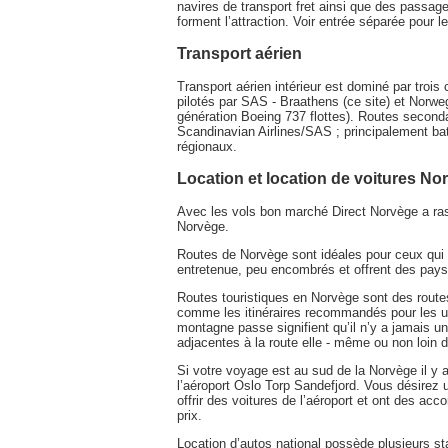
navires de transport fret ainsi que des passage
forment l’attraction. Voir entrée séparée pour l
Transport aérien
Transport aérien intérieur est dominé par trois
pilotés par SAS - Braathens (ce site) et Norwegi
génération Boeing 737 flottes). Routes secondai
Scandinavian Airlines/SAS ; principalement bat
régionaux.
Location et location de voitures No
Avec les vols bon marché Direct Norvège a ras
Norvège.
Routes de Norvège sont idéales pour ceux qui 
entretenue, peu encombrés et offrent des pays
Routes touristiques en Norvège sont des route
comme les itinéraires recommandés pour les usag
montagne passe signifient qu’il n’y a jamais un
adjacentes à la route elle - même ou non loin d
Si votre voyage est au sud de la Norvège il y
l’aéroport Oslo Torp Sandefjord. Vous désirez 
offrir des voitures de l’aéroport et ont des ac
prix.
Location d’autos national possède plusieurs st