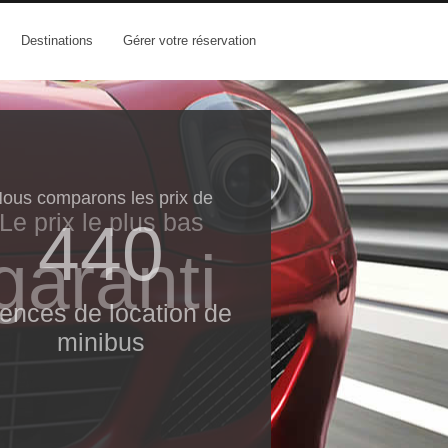
Destinations
Gérer votre réservation
ous comparons les prix de
Le prix le​ plus bas
440
garanti
ences de location de
minibus