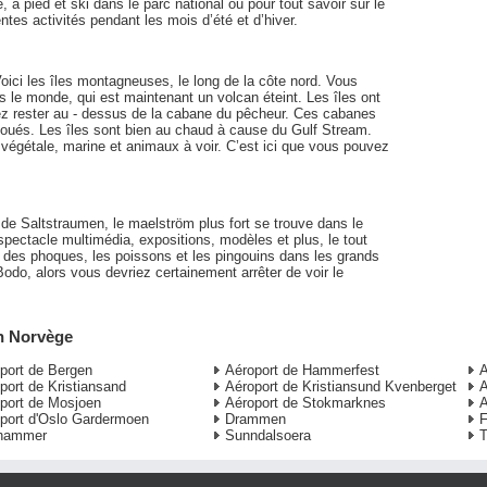
 pied et ski dans le parc national ou pour tout savoir sur le
entes activités pendant les mois d’été et d’hiver.
Voici les îles montagneuses, le long de la côte nord. Vous
 le monde, qui est maintenant un volcan éteint. Les îles ont
ez rester au - dessus de la cabane du pêcheur. Ces cabanes
e loués. Les îles sont bien au chaud à cause du Gulf Stream.
e végétale, marine et animaux à voir. C’est ici que vous pouvez
de Saltstraumen, le maelström plus fort se trouve dans le
pectacle multimédia, expositions, modèles et plus, le tout
des phoques, les poissons et les pingouins dans les grands
odo, alors vous devriez certainement arrêter de voir le
en Norvège
port de Bergen
Aéroport de Hammerfest
A
port de Kristiansand
Aéroport de Kristiansund Kvenberget
A
port de Mosjoen
Aéroport de Stokmarknes
A
port d'Oslo Gardermoen
Drammen
F
ehammer
Sunndalsoera
T