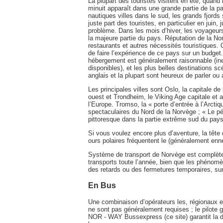
La plupart des touristes visitent en été, quan
minuit apparaît dans une grande partie de la pa
nautiques villes dans le sud, les grands fjords 
juste part des touristes, en particulier en juin,
problème. Dans les mois d’hiver, les voyageur
la majeure partie du pays. Réputation de la No
restaurants et autres nécessités touristiques. C
de faire l’expérience de ce pays sur un budge
hébergement est généralement raisonnable (in
disponibles), et les plus belles destinations s
anglais et la plupart sont heureux de parler ou a
Les principales villes sont Oslo, la capitale de 
ouest et Trondheim, le Viking Age capitale et 
l’Europe. Tromso, la « porte d’entrée à l’Arcti
spectaculaires du Nord de la Norvège ; « Le pé
pittoresque dans la partie extrême sud du pays
Si vous voulez encore plus d’aventure, la tête d
ours polaires fréquentent le (généralement enn
Système de transport de Norvège est complète 
transports toute l’année, bien que les phénom
des retards ou des fermetures temporaires, su
En Bus
Une combinaison d’opérateurs les, régionaux e
ne sont pas généralement requises ; le pilote gè
NOR - WAY Bussexpress (ce site) garantit la dis