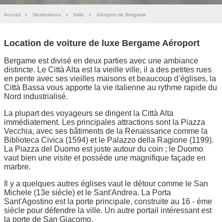
Accueil
»
Destinations
»
Italie
»
Aéroport de Bergame
Location de voiture de luxe Bergame Aéroport
Bergame est divisé en deux parties avec une ambiance
distincte. Le Città Alta est la vieille ville, il a des petites rues
en pente avec ses vieilles maisons et beaucoup d’églises, la
Città Bassa vous apporte la vie italienne au rythme rapide du
Nord industrialisé.
La plupart des voyageurs se dirigent la Città Alta
immédiatement. Les principales attractions sont la Piazza
Vecchia, avec ses bâtiments de la Renaissance comme la
Biblioteca Civica (1594) et le Palazzo della Ragione (1199).
La Piazza del Duomo est juste autour du coin ; le Duomo
vaut bien une visite et possède une magnifique façade en
marbre.
Il y a quelques autres églises vaut le détour comme le San
Michele (13e siècle) et le Sant'Andrea. La Porta
Sant'Agostino est la porte principale, construite au 16 - ème
siècle pour défendre la ville. Un autre portail intéressant est
la porte de San Giacomo.