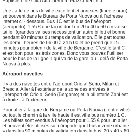
Baptistère de Città Alta, derrière Piazza Vecchia
Une carte de bus de ville excellent et annexes (linee e orari)
se trouvent dans le Bureau de Porta Nuova ou à l’adresse
internet ci - dessous. Bus 1C est le bus de l’aéroport
(aeroporto), 1,55 € une façon dont un 20 x 40 x 60 cm valise
taille ' (grandes valises nécessitent un autre billet) et bonne
pendant 90 minutes du temps de validation. Elle part toutes
les demi - heures de 06:00 à 24 h 00 et ne prend que 15
minutes pour obtenir de la ville de Bergame. C’est le tarif C
et est bon pour les trois zones. Donc vous pouvez l’utiliser
pour le bus de la ligne 1 qui va de la gare, au - delà de Porta
Nuova à plus.
Aéroport navettes
Il y a des navettes entre l’aéroport Orio al Serio, Milan et
Brescia. Aller à l’extérieur de la zone des arrivées à
l’aéroport de Orio al Serio (Bergamo) et la billetterie Zani est
à droite - à l’extérieur.
Pour aller à la gare de Bergame ou Porta Nuova (centre ville)
ou tout le chemin à la ville haute il est ville bus numéro 1 C.
Les billets sont vendus à l’aéroport pour 1,55 € pour un aller
et peuvent être utilisés sur n’importe quel bus « zone urbaine
» dans les 90 minutes de validation dans le bus. 20 x 40 x 60