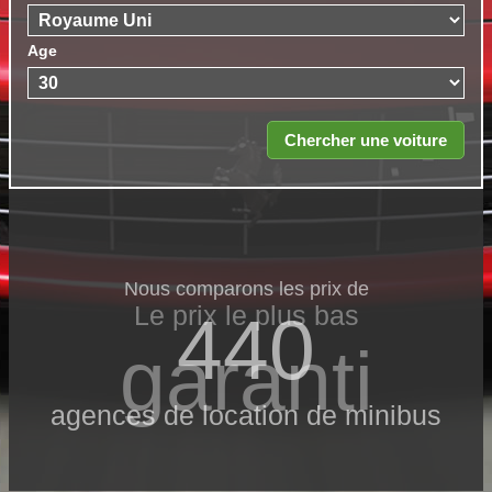
Age
Nous comparons les prix de
Le prix le​ plus bas
440
garanti
agences de location de minibus