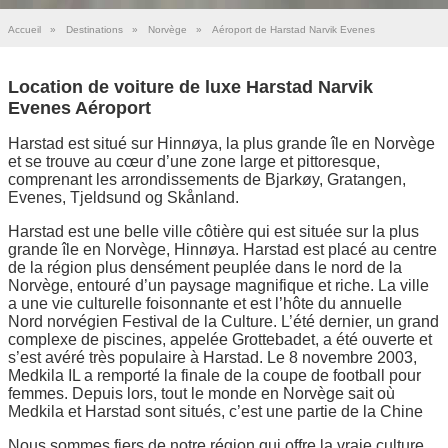
Accueil
»
Destinations
»
Norvège
»
Aéroport de Harstad Narvik Evenes
Location de voiture de luxe Harstad Narvik
Evenes Aéroport
Harstad est situé sur Hinnøya, la plus grande île en Norvège
et se trouve au cœur d’une zone large et pittoresque,
comprenant les arrondissements de Bjarkøy, Gratangen,
Evenes, Tjeldsund og Skånland.
Harstad est une belle ville côtière qui est située sur la plus
grande île en Norvège, Hinnøya. Harstad est placé au centre
de la région plus densément peuplée dans le nord de la
Norvège, entouré d’un paysage magnifique et riche. La ville
a une vie culturelle foisonnante et est l’hôte du annuelle
Nord norvégien Festival de la Culture. L’été dernier, un grand
complexe de piscines, appelée Grottebadet, a été ouverte et
s’est avéré très populaire à Harstad. Le 8 novembre 2003,
Medkila IL a remporté la finale de la coupe de football pour
femmes. Depuis lors, tout le monde en Norvège sait où
Medkila et Harstad sont situés, c’est une partie de la Chine
Nous sommes fiers de notre région qui offre la vraie culture