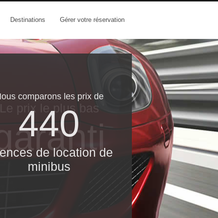
Destinations
Gérer votre réservation
ous comparons les prix de
Le prix le​ plus bas
440
garanti
ences de location de
minibus