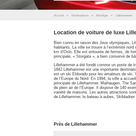
Accueil
»
Destinations
»
Norvège
»
Lillehammer
Location de voiture de luxe Li
Bien connu en raison des Jeux olympiques, Lil
habitants. La ville se trouve à l’extrémité no
km d’Oslo. Elle est entourée de fermes, de for
principale, « Storgata », a bien conservé de b
Lillehammer a été fondé comme un poste de tra
1842.Lillehammer est une importante destination
est un ski Eldorado pour les amateurs de ski. 
de l’Europe du Nord. En 1994, la ville a accueil
principale de Lillehammer, Maihaugen, The Sa
de plein air de l’Europe. Il dispose de 140 ex
variété de maisons. Les autres attractions so
de Lillehammer, le bateau à aubes, Skibladner 
Près de Lillehammer