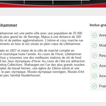
llehammer
Inclus gr
lehammer est une petite ville avec une population de 25 000
Annu
rd du plus grand lac de Norvège, Mjøsa à une distance de 160
êts et de petites agglomérations. L’intime et cosy marche rue
âtiments en bois et est située en plein cœur de Lillehammer.
Modi
ite en 1827 et statut de la ville de marché complet en
 touristique toute l’année. Au cours de l’hiver, Lillehammer
Resp
Vous y trouverez une des meilleures stations de ski de fond
li les Jeux olympiques d’hiver. Au cours de l’été est atttraction
ndvig Collections. Maihaugen est l’un des plus grands musées
Assu
emples de travail fermes, une église du 13ème siècle et une
nt le parc olympique, Musée olympique norvégien, Musée d’Art
et parc familial Hunderfossen.
Assu
Frai