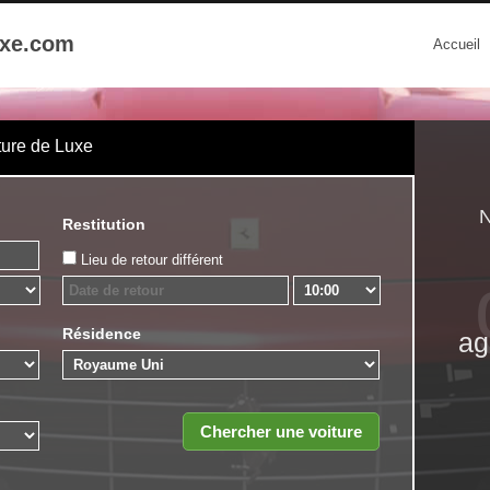
uxe.com
Accueil
ture de Luxe
N
Restitution
Lieu de retour différent
Résidence
ag