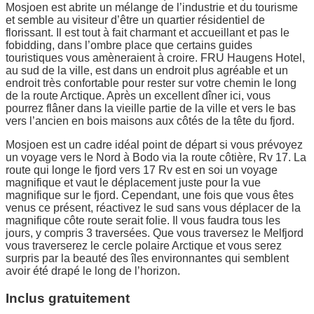
Mosjoen est abrite un mélange de l’industrie et du tourisme
et semble au visiteur d’être un quartier résidentiel de
florissant. Il est tout à fait charmant et accueillant et pas le
fobidding, dans l’ombre place que certains guides
touristiques vous amèneraient à croire. FRU Haugens Hotel,
au sud de la ville, est dans un endroit plus agréable et un
endroit très confortable pour rester sur votre chemin le long
de la route Arctique. Après un excellent dîner ici, vous
pourrez flâner dans la vieille partie de la ville et vers le bas
vers l’ancien en bois maisons aux côtés de la tête du fjord.
Mosjoen est un cadre idéal point de départ si vous prévoyez
un voyage vers le Nord à Bodo via la route côtière, Rv 17. La
route qui longe le fjord vers 17 Rv est en soi un voyage
magnifique et vaut le déplacement juste pour la vue
magnifique sur le fjord. Cependant, une fois que vous êtes
venus ce présent, réactivez le sud sans vous déplacer de la
magnifique côte route serait folie. Il vous faudra tous les
jours, y compris 3 traversées. Que vous traversez le Melfjord
vous traverserez le cercle polaire Arctique et vous serez
surpris par la beauté des îles environnantes qui semblent
avoir été drapé le long de l’horizon.
Inclus gratuitement