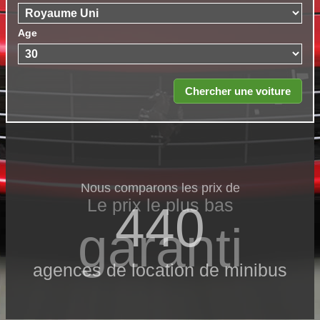
Age
Nous comparons les prix de
Le prix le​ plus bas
440
garanti
agences de location de minibus