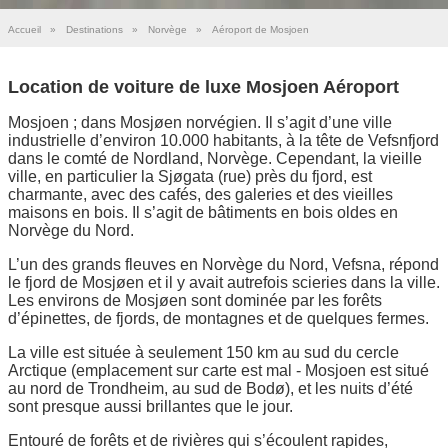
Accueil
»
Destinations
»
Norvège
»
Aéroport de Mosjoen
Location de voiture de luxe Mosjoen Aéroport
Mosjoen ; dans Mosjøen norvégien. Il s’agit d’une ville
industrielle d’environ 10.000 habitants, à la tête de Vefsnfjord
dans le comté de Nordland, Norvège. Cependant, la vieille
ville, en particulier la Sjøgata (rue) près du fjord, est
charmante, avec des cafés, des galeries et des vieilles
maisons en bois. Il s’agit de bâtiments en bois oldes en
Norvège du Nord.
L’un des grands fleuves en Norvège du Nord, Vefsna, répond
le fjord de Mosjøen et il y avait autrefois scieries dans la ville.
Les environs de Mosjøen sont dominée par les forêts
d’épinettes, de fjords, de montagnes et de quelques fermes.
La ville est située à seulement 150 km au sud du cercle
Arctique (emplacement sur carte est mal - Mosjoen est situé
au nord de Trondheim, au sud de Bodø), et les nuits d’été
sont presque aussi brillantes que le jour.
Entouré de forêts et de rivières qui s’écoulent rapides,