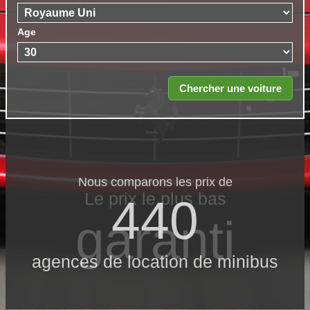
Age
Nous comparons les prix de
Le prix le​ plus bas
440
garanti
agences de location de minibus