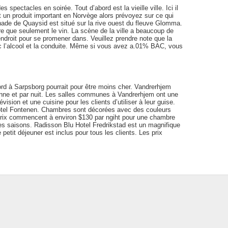
s spectacles en soirée. Tout d’abord est la vieille ville. Ici il
st un produit important en Norvège alors prévoyez sur ce qui
enade de Quaysid est situé sur la rive ouest du fleuve Glomma.
oire que seulement le vin. La scène de la ville a beaucoup de
endroit pour se promener dans. Veuillez prendre note que la
ec l’alcool et la conduite. Même si vous avez a.01% BAC, vous
d à Sarpsborg pourrait pour être moins cher. Vandrerhjem
ne et par nuit. Les salles communes à Vandrerhjem ont une
vision et une cuisine pour les clients d’utiliser à leur guise.
ôtel Fontenen. Chambres sont décorées avec des couleurs
prix commencent à environ $130 par ngiht pour une chambre
les saisons. Radisson Blu Hotel Fredrikstad est un magnifique
tit déjeuner est inclus pour tous les clients. Les prix