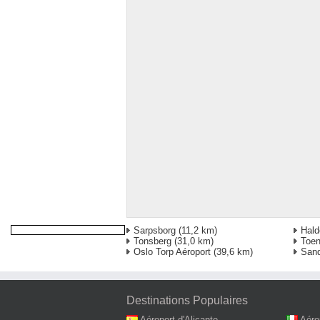
Sarpsborg
(11,2 km)
Hald
Tonsberg
(31,0 km)
Toen
Oslo Torp Aéroport
(39,6 km)
Sand
Destinations Populaires
Aéroport d'Alicante
Aéro