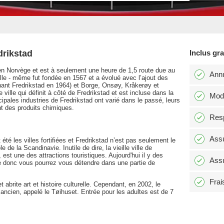
drikstad
Inclus gr
 en Norvège et est à seulement une heure de 1,5 route due au
Annu
elle - même fut fondée en 1567 et a évolué avec l’ajout des
ant Fredrikstad en 1964) et Borge, Onsøy, Kråkerøy et
ille qui définit à côté de Fredrikstad et est incluse dans la
Modi
cipales industries de Fredrikstad ont varié dans le passé, leurs
nt des produits chimiques.
Resp
Assu
 été les villes fortifiées et Fredrikstad n’est pas seulement le
e la Scandinavie. Inutile de dire, la vieille ville de
 est une des attractions touristiques. Aujourd'hui il y des
Assu
ille donc vous pourrez vous détendre dans une partie de
Frai
abrite art et histoire culturelle. Cependant, en 2002, le
cien, appelé le Tøihuset. Entrée pour les adultes est de 7