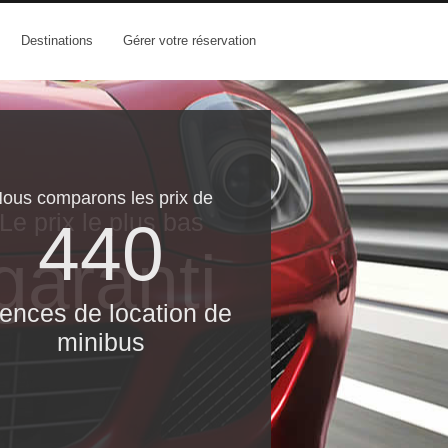
Destinations
Gérer votre réservation
ous comparons les prix de
Le prix le​ plus bas
440
garanti
ences de location de
minibus