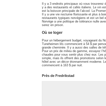
Il y a 3 endroits principaux où vous trouverez de
y a des restaurants et cafés italiens. Le vin e
est la boisson principale de l’alcool. La Prom
Il y a une vie nocturne florissante et plus à b
restaurants typiques norvégiens et est un bel 
Norvège a une politique de tolérance nulle av
serez en prison.
Où se loger
Pour un hébergement budget, voyageant du Nor
Tuneheimen lits commencent à 54 $ par person
grande cheminée. Il y a aussi des salles de télé
Pour un prix de milieu de gamme, essayez l’h
chaudes pour vous sentir plus chez eux. Les 
simple, mais ils offrent des promotions selon 
hôtel avec un décor étonnamment moderne. Le pe
commencent à 163 $ par nuit.
Près de Fredrikstad