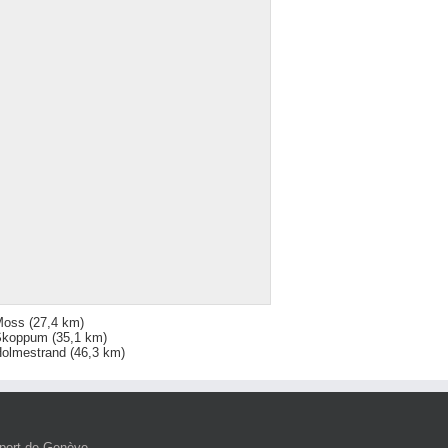
Moss
(27,4 km)
Skoppum
(35,1 km)
olmestrand
(46,3 km)
port de Genève