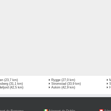
en
(23,7 km)
Rygge
(27,0 km)
sberg
(31,1 km)
Stromstad
(33,9 km)
efjord
(42,5 km)
Askim
(42,9 km)
H
port de Bergame
Aéroport de Dublin
Aéro