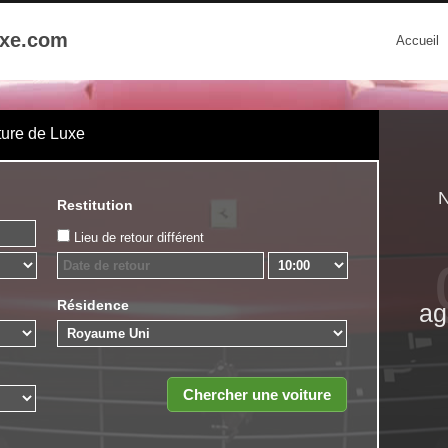
uxe.com
Accueil
ture de Luxe
N
Restitution
Lieu de retour différent
Résidence
ag