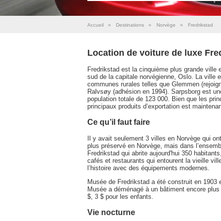
Accueil
»
Destinations
»
Norvège
»
Fredrikstad
Location de voiture de luxe Fre
Fredrikstad est la cinquième plus grande ville
sud de la capitale norvégienne, Oslo. La ville 
communes rurales telles que Glemmen (rejoign
Ralvsøy (adhésion en 1994). Sarpsborg est une v
population totale de 123 000. Bien que les prin
principaux produits d’exportation est maintena
Ce qu’il faut faire
Il y avait seulement 3 villes en Norvège qui ont
plus préservé en Norvège, mais dans l’ensemble d
Fredrikstad qui abrite aujourd'hui 350 habitants,
cafés et restaurants qui entourent la vieille v
l’histoire avec des équipements modernes.
Musée de Fredrikstad a été construit en 1903 et 
Musée a déménagé à un bâtiment encore plus an
$, 3 $ pour les enfants.
Vie nocturne