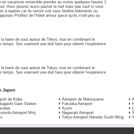
apon en vacances ensemble prendre au moins quelques heures 1
amour. Vous pouvez aussi passer la nuit mais pas sauf si vous
es à repérer car ils seront soit sans fenêtre bâtiments ou
japonais Profitez de l’hôtel amour parce qu’ils n’ont peu ou
 la barre de saut autour de Tokyo, tout en combinant le
e temps. Ses vraiment une doit faire pour obtenir l’expérience
 la barre de saut autour de Tokyo, tout en combinant le
e temps. Ses vraiment une doit faire pour obtenir l’expérience
en Japon
port de Kobe
Aéroport de Matsuyama
A
kagashi Gare Station
Fukuoka Aéroport
H
azawa
Kyoto
L
umoto Aéroport Mmj
Nagasaki Aéroport
S
yo
Tokyo Aéroport Haneda South Wing