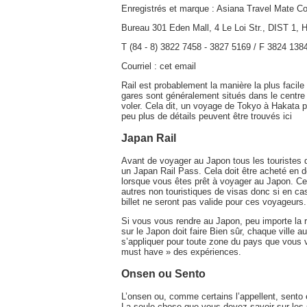
Enregistrés et marque : Asiana Travel Mate Co.
Bureau 301 Eden Mall, 4 Le Loi Str., DIST 1, H
T (84 - 8) 3822 7458 - 3827 5169 / F 3824 1384
Courriel : cet email
Rail est probablement la manière la plus facile 
gares sont généralement situés dans le centre d
voler. Cela dit, un voyage de Tokyo à Hakata 
peu plus de détails peuvent être trouvés ici
Japan Rail
Avant de voyager au Japon tous les touristes q
un Japan Rail Pass. Cela doit être acheté en d
lorsque vous êtes prêt à voyager au Japon. Cepe
autres non touristiques de visas donc si en cas 
billet ne seront pas valide pour ces voyageurs.
Si vous vous rendre au Japon, peu importe la
sur le Japon doit faire Bien sûr, chaque ville a
s’appliquer pour toute zone du pays que vous
must have » des expériences.
Onsen ou Sento
L’onsen ou, comme certains l’appellent, sento 
La seule chose que vous devez savoir sur les 