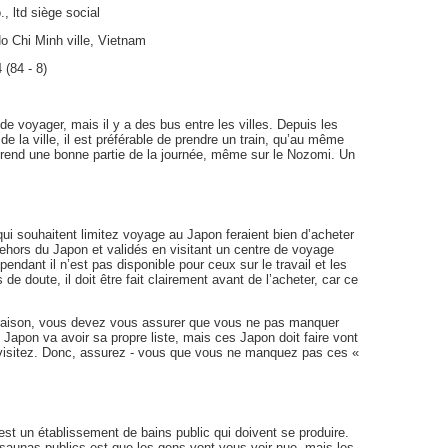
, ltd siège social
o Chi Minh ville, Vietnam
 (84 - 8)
de voyager, mais il y a des bus entre les villes. Depuis les
e la ville, il est préférable de prendre un train, qu’au même
prend une bonne partie de la journée, même sur le Nozomi. Un
ui souhaitent limitez voyage au Japon feraient bien d’acheter
ehors du Japon et validés en visitant un centre de voyage
ndant il n’est pas disponible pour ceux sur le travail et les
de doute, il doit être fait clairement avant de l’acheter, car ce
 raison, vous devez vous assurer que vous ne pas manquer
u Japon va avoir sa propre liste, mais ces Japon doit faire vont
 visitez. Donc, assurez - vous que vous ne manquez pas ces «
est un établissement de bains public qui doivent se produire.
saunas publics est que les gens vont vous voir nue, mais les