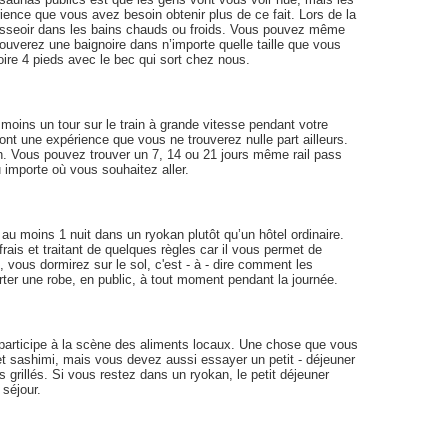
ence que vous avez besoin obtenir plus de ce fait. Lors de la
’asseoir dans les bains chauds ou froids. Vous pouvez même
rouverez une baignoire dans n’importe quelle taille que vous
oire 4 pieds avec le bec qui sort chez nous.
oins un tour sur le train à grande vitesse pendant votre
ont une expérience que vous ne trouverez nulle part ailleurs.
/h. Vous pouvez trouver un 7, 14 ou 21 jours même rail pass
 importe où vous souhaitez aller.
au moins 1 nuit dans un ryokan plutôt qu’un hôtel ordinaire.
 frais et traitant de quelques règles car il vous permet de
vous dormirez sur le sol, c'est - à - dire comment les
er une robe, en public, à tout moment pendant la journée.
participe à la scène des aliments locaux. Une chose que vous
t sashimi, mais vous devez aussi essayer un petit - déjeuner
ns grillés. Si vous restez dans un ryokan, le petit déjeuner
 séjour.