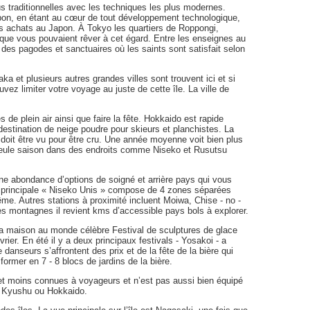
 traditionnelles avec les techniques les plus modernes.
pon, en étant au cœur de tout développement technologique,
des achats au Japon. À Tokyo les quartiers de Roppongi,
 que vous pouvaient rêver à cet égard. Entre les enseignes au
i des pagodes et sanctuaires où les saints sont satisfait selon
ka et plusieurs autres grandes villes sont trouvent ici et si
z limiter votre voyage au juste de cette île. La ville de
 de plein air ainsi que faire la fête. Hokkaido est rapide
ination de neige poudre pour skieurs et planchistes. La
doit être vu pour être cru. Une année moyenne voit bien plus
seule saison dans des endroits comme Niseko et Rusutsu
 une abondance d’options de soigné et arrière pays qui vous
n principale « Niseko Unis » compose de 4 zones séparées
. Autres stations à proximité incluent Moiwa, Chise - no -
 montagnes il revient kms d’accessible pays bols à explorer.
 la maison au monde célèbre Festival de sculptures de glace
ier. En été il y a deux principaux festivals - Yosakoi - a
anseurs s’affrontent des prix et de la fête de la bière qui
former en 7 - 8 blocs de jardins de la bière.
s et moins connues à voyageurs et n’est pas aussi bien équipé
 Kyushu ou Hokkaido.