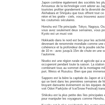
Japon combine également des sociétés les plus
Amoureux de la technologie vont adorer au Ja
touristes profiter grandement de la diversité 
Akihabara et Shinjuku que tous offrent tout ce
néon et les gratte - ciels, vous trouverez auss
les coutumes séculaires.
Honshu est l’île principale. Tokyo, Nagoya, Osa
vous avez seulement deux semaines, vous pouve
Kyoto est un must voir.
Hokkaido dans le nord est bon pour les activités
devenant de renommée mondiale comme une dest
cohérence et la profondeur de la poudre sèche 
de 10 m - avec jusqu'à 15m de chute en une 
l’automne.
Niseko est une région rurale et agricole qui a
occuperont pendant toute la saison. La statio
combinant tous au sommet de la montagne même
puri, Weiss et Rusutsu. Bien que pas immenses
Sapporo est la bière la capitale du Japon et à
qui se tient dans les premières semaines de févr
bruyant dansante événement où les équipes de d
voit Odori Park(site of Ice/Snow Festival) trans
Shikoku est la plus petite des îles principale
pour manipuler les voyageurs comme Honshu,