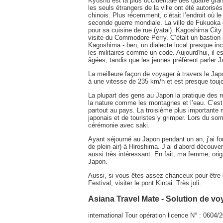
Kyushu est la plus occidentale des quatre grand
les seuls étrangers de la ville ont été autorisé
chinois. Plus récemment, c’était l’endroit où 
seconde guerre mondiale. La ville de Fukuoka
pour sa cuisine de rue (yatai). Kagoshima Ci
visite du Commodore Perry. C’était un bastion mil
Kagoshima - ben, un dialecte local presque inco
les militaires comme un code. Aujourd'hui, il e
âgées, tandis que les jeunes préfèrent parler 
La meilleure façon de voyager à travers le Japo
à une vitesse de 235 km/h et est presque toujo
La plupart des gens au Japon la pratique des r
la nature comme les montagnes et l’eau. C’est
partout au pays. La troisième plus important
japonais et de touristes y grimper. Lors du s
cérémonie avec saki.
Ayant séjourné au Japon pendant un an, j’ai f
de plein air) à Hiroshima. J’ai d’abord découver
aussi très intéressant. En fait, ma femme, orig
Japon.
Aussi, si vous êtes assez chanceux pour être 
Festival, visiter le pont Kintai. Très joli.
Asiana Travel Mate - Solution de v
international Tour opération licence N° : 060