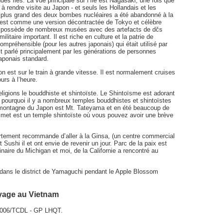
es îles. La vue principale sur l’île est Nagasaki, une fois que
s à rendre visite au Japon - et seuls les Hollandais et les
le plus grand des deux bombes nucléaires a été abandonné à la
 est comme une version décontractée de Tokyo et célèbre
ty possède de nombreux musées avec des artefacts de dčs
itaire important. Il est riche en culture et la patrie de
mpréhensible (pour les autres japonais) qui était utilisé par
st parlé principalement par les générations de personnes
Japonais standard.
n est sur le train à grande vitesse. Il est normalement cruises
urs à l’heure.
eligions le bouddhiste et shintoïste. Le Shintoïsme est adorant
 pourquoi il y a nombreux temples bouddhistes et shintoïstes
e montagne du Japon est Mt. Tateyama et en été beaucoup de
ommet est un temple shintoïste où vous pouvez avoir une brève
ortement recommande d’aller à la Ginsa, (un centre commercial
t Sushi il et ont envie de revenir un jour. Parc de la paix est
inaire du Michigan et moi, de la Californie a rencontré au
dans le district de Yamaguchi pendant le Apple Blossom
oyage au Vietnam
4/2006/TCDL - GP LHQT.