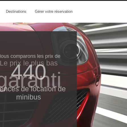
Destinations
Gérer votre réservation
ous comparons les prix de
Le prix le​ plus bas
440
garanti
ences de location de
minibus