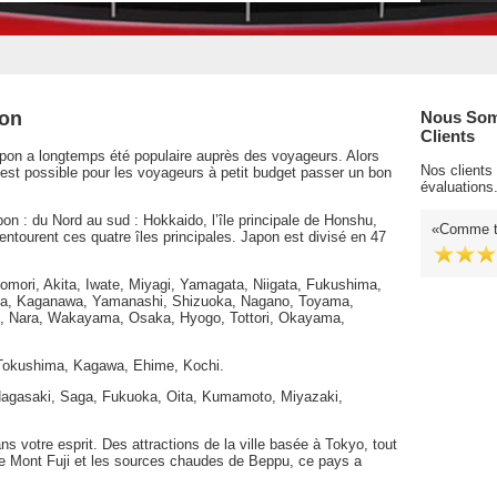
pon
Nous Som
Clients
pon a longtemps été populaire auprès des voyageurs. Alors
Nos clients
l est possible pour les voyageurs à petit budget passer un bon
évaluations
pon : du Nord au sud : Hokkaido, l’île principale de Honshu,
Comme to
entourent ces quatre îles principales. Japon est divisé en 47
Aomori, Akita, Iwate, Miyagi, Yamagata, Niigata, Fukushima,
iba, Kaganawa, Yamanashi, Shizuoka, Nagano, Toyama,
oto, Nara, Wakayama, Osaka, Hyogo, Tottori, Okayama,
: Tokushima, Kagawa, Ehime, Kochi.
 Nagasaki, Saga, Fukuoka, Oita, Kumamoto, Miyazaki,
s votre esprit. Des attractions de la ville basée à Tokyo, tout
le Mont Fuji et les sources chaudes de Beppu, ce pays a