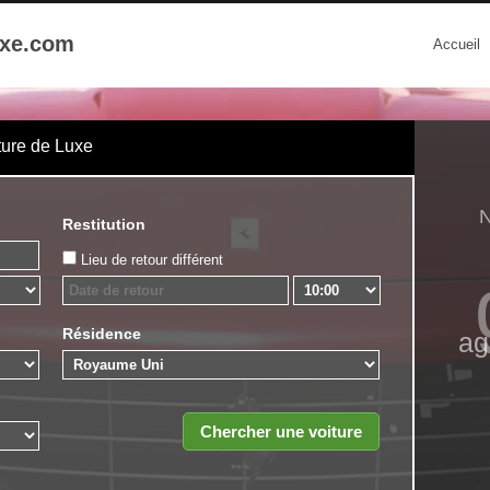
uxe.com
Accueil
ture de Luxe
N
Restitution
Lieu de retour différent
Résidence
ag