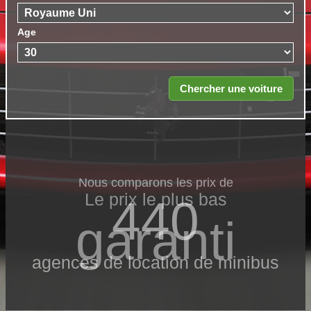
Age
Nous comparons les prix de
Le prix le​ plus bas
440
garanti
agences de location de minibus