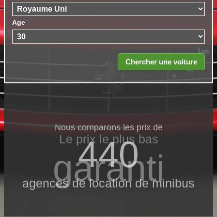
Age
Nous comparons les prix de
Le prix le​ plus bas
440
garanti
agences de location de minibus