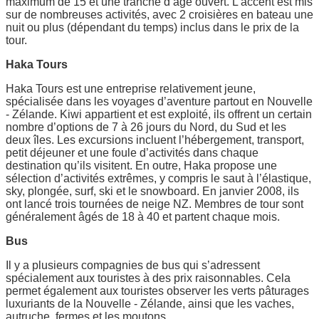
maximum de 15 et une tranche d’âge ouvert. L’accent est mis
sur de nombreuses activités, avec 2 croisières en bateau une
nuit ou plus (dépendant du temps) inclus dans le prix de la
tour.
Haka Tours
Haka Tours est une entreprise relativement jeune,
spécialisée dans les voyages d’aventure partout en Nouvelle
- Zélande. Kiwi appartient et est exploité, ils offrent un certain
nombre d’options de 7 à 26 jours du Nord, du Sud et les
deux îles. Les excursions incluent l’hébergement, transport,
petit déjeuner et une foule d’activités dans chaque
destination qu’ils visitent. En outre, Haka propose une
sélection d’activités extrêmes, y compris le saut à l’élastique,
sky, plongée, surf, ski et le snowboard. En janvier 2008, ils
ont lancé trois tournées de neige NZ. Membres de tour sont
généralement âgés de 18 à 40 et partent chaque mois.
Bus
Il y a plusieurs compagnies de bus qui s’adressent
spécialement aux touristes à des prix raisonnables. Cela
permet également aux touristes observer les verts pâturages
luxuriants de la Nouvelle - Zélande, ainsi que les vaches,
autruche, fermes et les moutons.