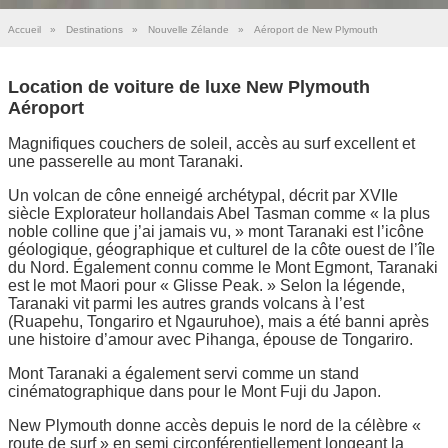
Accueil
»
Destinations
»
Nouvelle Zélande
»
Aéroport de New Plymouth
Location de voiture de luxe New Plymouth
Aéroport
Magnifiques couchers de soleil, accès au surf excellent et
une passerelle au mont Taranaki.
Un volcan de cône enneigé archétypal, décrit par XVIIe
siècle Explorateur hollandais Abel Tasman comme « la plus
noble colline que j’ai jamais vu, » mont Taranaki est l’icône
géologique, géographique et culturel de la côte ouest de l’île
du Nord. Également connu comme le Mont Egmont, Taranaki
est le mot Maori pour « Glisse Peak. » Selon la légende,
Taranaki vit parmi les autres grands volcans à l’est
(Ruapehu, Tongariro et Ngauruhoe), mais a été banni après
une histoire d’amour avec Pihanga, épouse de Tongariro.
Mont Taranaki a également servi comme un stand
cinématographique dans pour le Mont Fuji du Japon.
New Plymouth donne accès depuis le nord de la célèbre «
route de surf » en semi circonférentiellement longeant la