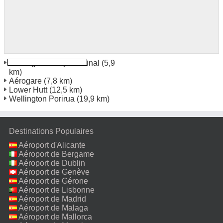
Wellington Ferry Terminal
(5,9
km)
Aérogare
(7,8 km)
Lower Hutt
(12,5 km)
Wellington Porirua
(19,9 km)
Destinations Populaires
Aéroport d'Alicante
Aéroport de Bergame
Aéroport de Dublin
Aéroport de Genève
Aéroport de Gérone
Aéroport de Lisbonne
Aéroport de Madrid
Aéroport de Malaga
Aéroport de Mallorca