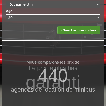
Age
Nous comparons les prix de
Le prix le​ plus bas
440
garanti
agences de location de minibus