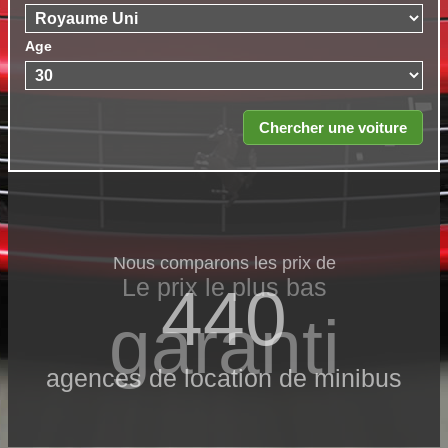
Age
Nous comparons les prix de
Le prix le​ plus bas
440
garanti
agences de location de minibus