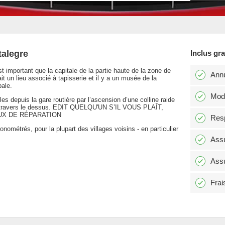
talegre
Inclus gr
st important que la capitale de la partie haute de la zone de
Annu
it un lieu associé à tapisserie et il y a un musée de la
pale.
Modi
es depuis la gare routière par l’ascension d’une colline raide
à travers le dessus. EDIT QUELQU'UN S’IL VOUS PLAÎT,
UX DE RÉPARATION
Resp
ométrés, pour la plupart des villages voisins - en particulier
Assu
Assu
Frai