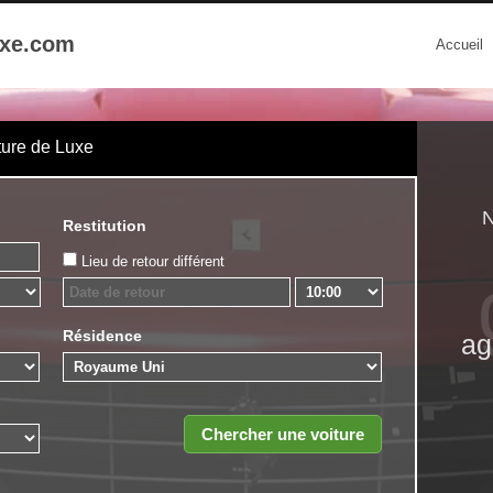
uxe.com
Accueil
ture de Luxe
N
Restitution
Lieu de retour différent
Résidence
ag