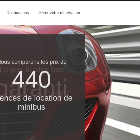
Destinations
Gérer votre réservation
ous comparons les prix de
Le prix le​ plus bas
440
garanti
ences de location de
minibus