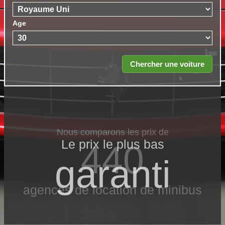
Age
Nous comparons les prix de
Le prix le​ plus bas
440
garanti
agences de location de minibus