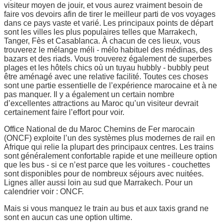
visiteur moyen de jouir, et vous aurez vraiment besoin de
faire vos devoirs afin de tirer le meilleur parti de vos voyages
dans ce pays vaste et varié. Les principaux points de départ
sont les villes les plus populaires telles que Marrakech,
Tanger, Fès et Casablanca. À chacun de ces lieux, vous
trouverez le mélange méli - mélo habituel des médinas, des
bazars et des riads. Vous trouverez également de superbes
plages et les hôtels chics où un tuyau hubbly - bubbly peut
être aménagé avec une relative facilité. Toutes ces choses
sont une partie essentielle de l’expérience marocaine et à ne
pas manquer. Il y a également un certain nombre
d’excellentes attractions au Maroc qu’un visiteur devrait
certainement faire l’effort pour voir.
Office National de du Maroc Chemins de Fer marocain
(ONCF) exploite l’un des systèmes plus modernes de rail en
Afrique qui relie la plupart des principaux centres. Les trains
sont généralement confortable rapide et une meilleure option
que les bus - si ce n’est parce que les voitures - couchettes
sont disponibles pour de nombreux séjours avec nuitées.
Lignes aller aussi loin au sud que Marrakech. Pour un
calendrier voir : ONCF.
Mais si vous manquez le train au bus et aux taxis grand ne
sont en aucun cas une option ultime.