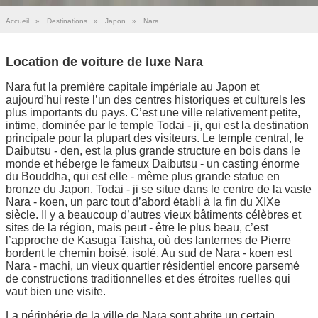
Accueil
»
Destinations
»
Japon
»
Nara
Location de voiture de luxe Nara
Nara fut la première capitale impériale au Japon et
aujourd'hui reste l’un des centres historiques et culturels les
plus importants du pays. C’est une ville relativement petite,
intime, dominée par le temple Todai - ji, qui est la destination
principale pour la plupart des visiteurs. Le temple central, le
Daibutsu - den, est la plus grande structure en bois dans le
monde et héberge le fameux Daibutsu - un casting énorme
du Bouddha, qui est elle - même plus grande statue en
bronze du Japon. Todai - ji se situe dans le centre de la vaste
Nara - koen, un parc tout d’abord établi à la fin du XIXe
siècle. Il y a beaucoup d’autres vieux bâtiments célèbres et
sites de la région, mais peut - être le plus beau, c’est
l’approche de Kasuga Taisha, où des lanternes de Pierre
bordent le chemin boisé, isolé. Au sud de Nara - koen est
Nara - machi, un vieux quartier résidentiel encore parsemé
de constructions traditionnelles et des étroites ruelles qui
vaut bien une visite.
La périphérie de la ville de Nara sont abrite un certain