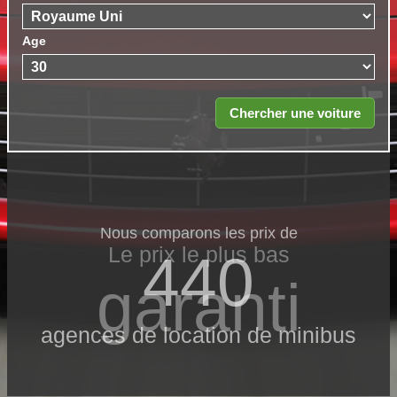
Age
Nous comparons les prix de
Le prix le​ plus bas
440
garanti
agences de location de minibus