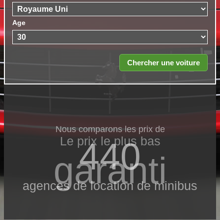
Age
Nous comparons les prix de
Le prix le​ plus bas
440
garanti
agences de location de minibus