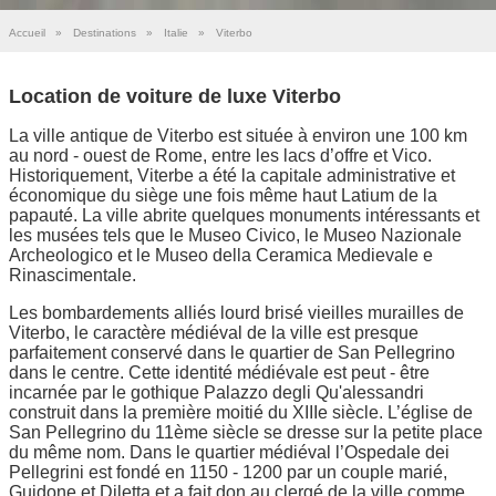
Accueil
»
Destinations
»
Italie
»
Viterbo
Location de voiture de luxe Viterbo
La ville antique de Viterbo est située à environ une 100 km
au nord - ouest de Rome, entre les lacs d’offre et Vico.
Historiquement, Viterbe a été la capitale administrative et
économique du siège une fois même haut Latium de la
papauté. La ville abrite quelques monuments intéressants et
les musées tels que le Museo Civico, le Museo Nazionale
Archeologico et le Museo della Ceramica Medievale e
Rinascimentale.
Les bombardements alliés lourd brisé vieilles murailles de
Viterbo, le caractère médiéval de la ville est presque
parfaitement conservé dans le quartier de San Pellegrino
dans le centre. Cette identité médiévale est peut - être
incarnée par le gothique Palazzo degli Qu'alessandri
construit dans la première moitié du XIIIe siècle. L’église de
San Pellegrino du 11ème siècle se dresse sur la petite place
du même nom. Dans le quartier médiéval l’Ospedale dei
Pellegrini est fondé en 1150 - 1200 par un couple marié,
Guidone et Diletta et a fait don au clergé de la ville comme