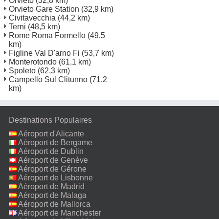
Orvieto
(32,8 km)
Orvieto Gare Station
(32,9 km)
Civitavecchia
(44,2 km)
Terni
(48,5 km)
Rome Roma Formello
(49,5
km)
Figline Val D'arno Fi
(53,7 km)
Monterotondo
(61,1 km)
Spoleto
(62,3 km)
Campello Sul Clitunno
(71,2
km)
Destinations Populaires
Aéroport d'Alicante
Aéroport de Bergame
Aéroport de Dublin
Aéroport de Genève
Aéroport de Gérone
Aéroport de Lisbonne
Aéroport de Madrid
Aéroport de Malaga
Aéroport de Mallorca
Aéroport de Manchester