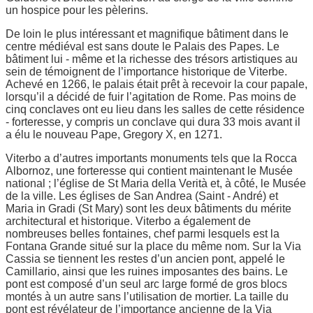
un hospice pour les pèlerins.
De loin le plus intéressant et magnifique bâtiment dans le
centre médiéval est sans doute le Palais des Papes. Le
bâtiment lui - même et la richesse des trésors artistiques au
sein de témoignent de l’importance historique de Viterbe.
Achevé en 1266, le palais était prêt à recevoir la cour papale,
lorsqu’il a décidé de fuir l’agitation de Rome. Pas moins de
cinq conclaves ont eu lieu dans les salles de cette résidence
- forteresse, y compris un conclave qui dura 33 mois avant il
a élu le nouveau Pape, Gregory X, en 1271.
Viterbo a d’autres importants monuments tels que la Rocca
Albornoz, une forteresse qui contient maintenant le Musée
national ; l’église de St Maria della Verità et, à côté, le Musée
de la ville. Les églises de San Andrea (Saint - André) et
Maria in Gradi (St Mary) sont les deux bâtiments du mérite
architectural et historique. Viterbo a également de
nombreuses belles fontaines, chef parmi lesquels est la
Fontana Grande situé sur la place du même nom. Sur la Via
Cassia se tiennent les restes d’un ancien pont, appelé le
Camillario, ainsi que les ruines imposantes des bains. Le
pont est composé d’un seul arc large formé de gros blocs
montés à un autre sans l’utilisation de mortier. La taille du
pont est révélateur de l’importance ancienne de la Via