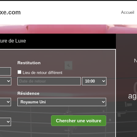
uxe.com
Accueil
ture de Luxe
N
Restitution
Lieu de retour différent
Résidence
ag