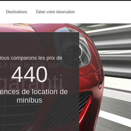
Destinations
Gérer votre réservation
ous comparons les prix de
Le prix le​ plus bas
440
garanti
ences de location de
minibus