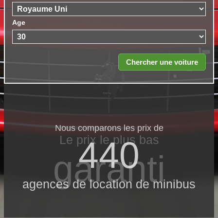
Age
Nous comparons les prix de
Le prix le​ plus bas
440
garanti
agences de location de minibus