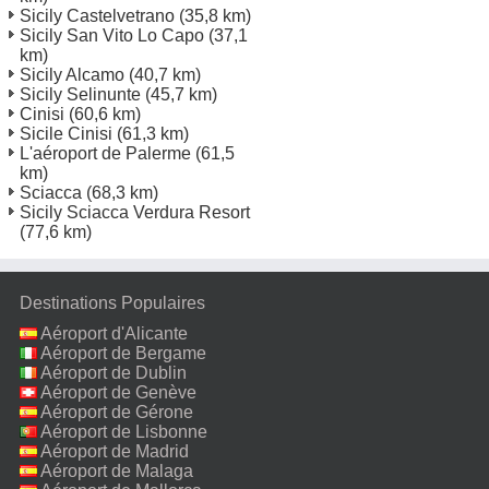
Sicily Castelvetrano
(35,8 km)
Sicily San Vito Lo Capo
(37,1
km)
Sicily Alcamo
(40,7 km)
Sicily Selinunte
(45,7 km)
Cinisi
(60,6 km)
Sicile Cinisi
(61,3 km)
L'aéroport de Palerme
(61,5
km)
Sciacca
(68,3 km)
Sicily Sciacca Verdura Resort
(77,6 km)
Destinations Populaires
Aéroport d'Alicante
Aéroport de Bergame
Aéroport de Dublin
Aéroport de Genève
Aéroport de Gérone
Aéroport de Lisbonne
Aéroport de Madrid
Aéroport de Malaga