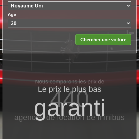
Age
Nous comparons les prix de
Le prix le​ plus bas
440
garanti
agences de location de minibus