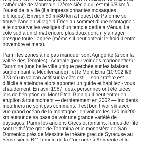
cathédrale de Monreale 12ème siècle qui est mi 6/8 km à
l’ouest de la ville (il a impressionnantes mosaïques
bibliques). Environ 50 mi/80 km à l’ouest de Palerme se
trouve l’ancien village d’Erice au sommet d’une montagne :
elle conserve les vestiges d’un temple dédié à Vénus. La
côte sud a un climat encore plus doux donc il y a nager
presque toute l’année (même s’il peut obtenir le froid il entre
novembre et mars).
Parmi les zones à ne pas manquer sont Agrigente (à voir la
vallée des Temples) ; Acireale (pour voir des marionnettes) ;
Taormina (une belle ville unique perchée sur les falaises
surplombant la Méditerranée) ; et le Mont Etna (10 902 ft/3
323 m) un volcan actif sur la côte est — son cratère est
difficile à atteindre alors apporter un guide et habillez - vous
chaudement. En avril 1987, deux personnes ont été tuées
lors de l’éruption du Mont Etna. Bien qu’il peut entrer en
éruption à tout moment — dernièrement en 2002 — incidents
meurtriers ne sont pas communs. Il est bon hiver ski avec
vue grand océan de la montagne ; en voiture les 120 mi/200
km autour de sa base de voir une grande variété de
paysages. Parmi les anciens Grecs et romains, ruines de l’île
sont le théâtre grec de Taormina et le monastère de San
Domenico près de Messine le théâtre grec de Syracuse au
5ème siècle BC Temple de la Concorde à Agrigente et le