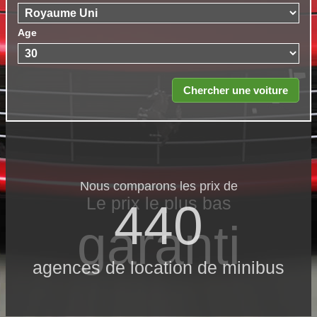
Age
Nous comparons les prix de
Le prix le​ plus bas
440
garanti
agences de location de minibus