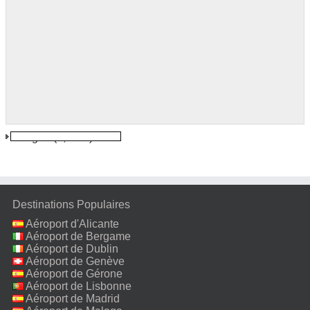
Szeged
(4,2 km)
Destinations Populaires
Aéroport d'Alicante
Aéroport de Bergame
Aéroport de Dublin
Aéroport de Genève
Aéroport de Gérone
Aéroport de Lisbonne
Aéroport de Madrid