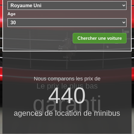
Age
Nous comparons les prix de
Le prix le​ plus bas
440
garanti
agences de location de minibus