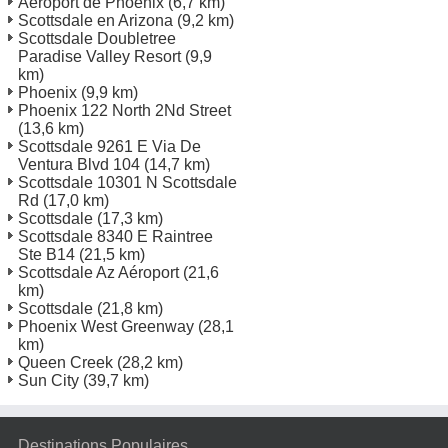
Aéroport de Phoenix
(6,7 km)
Scottsdale en Arizona
(9,2 km)
Scottsdale Doubletree
Paradise Valley Resort
(9,9
km)
Phoenix
(9,9 km)
Phoenix 122 North 2Nd Street
(13,6 km)
Scottsdale 9261 E Via De
Ventura Blvd 104
(14,7 km)
Scottsdale 10301 N Scottsdale
Rd
(17,0 km)
Scottsdale
(17,3 km)
Scottsdale 8340 E Raintree
Ste B14
(21,5 km)
Scottsdale Az Aéroport
(21,6
km)
Scottsdale
(21,8 km)
Phoenix West Greenway
(28,1
km)
Queen Creek
(28,2 km)
Sun City
(39,7 km)
Destinations Populaires