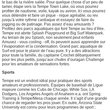
le bas de la rivière salée. Pour quelque chose d’un peu de
tamer, étape vers la Tempe Town Lake, où vous pourrez
profiter de nautisme, voile, kayak ou aviron. Ici vous pourrez
vous détendre et faire un pique - nique agréable, ou rev
jusqu'à votre rythme cardiaque et essayez de faire du
jogging ou de patinage. Pas assez d’eau amusants ?
Profitez des parcs aquatiques qui font Tempe au lieu d’être.
Tempe est abrite Splash Playground et Big Surf Waterpark.
Au terrain de jeu Splash, non seulement peut enfants
Amusez - vous cooling - off, ils peuvent aussi apprendre sur
l’évaporation et la condensation. Grand parc aquatique de
Surf est pour le plaisir de l’eau pure. Il y a des attractions
pour toute la famille, du capitaine Crochet débarquement
pour les plus petits, jusqu’aux chutes d’ouragan Challenge
pour les amateurs de sensations fortes.
Sports
Tempe est un endroit idéal pour pratiquer des sports
amateurs et professionnels. Équipes de baseball de Ligue
majeure comme les Cubs de Chicago, White Sox, LA
Dodgers, Los Angeles Angels of Anaheim e.a. ont Spring
Training à Tempe/Mesa chaque année. Il s’agit d’une grande
chance de regarder les pros jouer. En outre, Arizona State
University est connu pour leurs programmes de sport ;