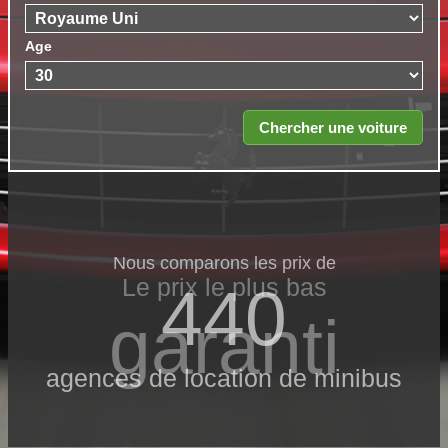
Age
Nous comparons les prix de
Le prix le​ plus bas
440
garanti
agences de location de minibus