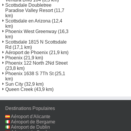
Scottsdale Doubletree
Paradise Valley Resort
(11,7
km)
Scottsdale en Arizona
(12,4
km)
Phoenix West Greenway
(16,3
km)
Scottsdale 1815 N Scottsdale
Rd
(17,1 km)
Aéroport de Phoenix
(21,9 km)
Phoenix
(21,9 km)
Phoenix 122 North 2Nd Street
(23,8 km)
Phoenix 1638 S 7Th St
(25,1
km)
Sun City
(32,9 km)
Queen Creek
(43,9 km)
Destinations Populaires
Aéroport d'Alicante
Aéroport de Bergame
Aéroport de Dublin