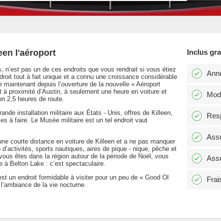
een l'aéroport
Inclus gr
, n’est pas un de ces endroits que vous rendrait si vous étiez
Annu
droit tout à fait unique et a connu une croissance considérable
 maintenant depuis l’ouverture de la nouvelle « Aéroport
st à proximité d’Austin, à seulement une heure en voiture et
Modi
on 2,5 heures de route.
nde installation militaire aux États - Unis, offres de Killeen,
Resp
s à faire. Le Musée militaire est un tel endroit vaut
Assu
 une courte distance en voiture de Killeen et a ne pas manquer
 d’activités, sports nautiques, aires de pique - nique, pêche et
vous êtes dans la région autour de la période de Noël, vous
Assu
e à Belton Lake : c’est spectaculaire.
st un endroit formidable à visiter pour un peu de « Good Ol
Frai
l’ambiance de la vie nocturne.