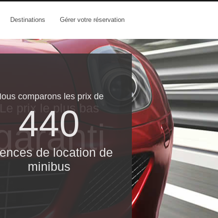
Destinations
Gérer votre réservation
ous comparons les prix de
Le prix le​ plus bas
440
garanti
ences de location de
minibus