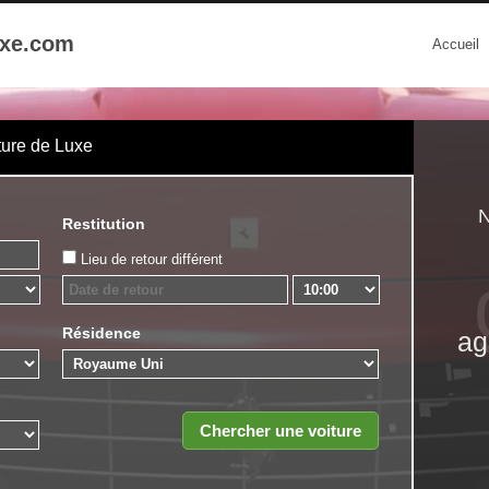
uxe.com
Accueil
ture de Luxe
N
Restitution
Lieu de retour différent
Résidence
ag