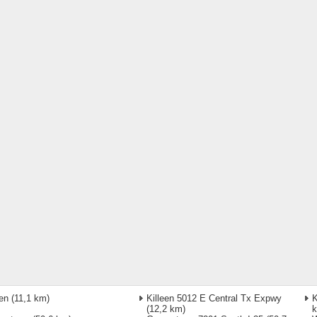
een
(11,1 km)
Killeen 5012 E Central Tx Expwy
K
(12,2 km)