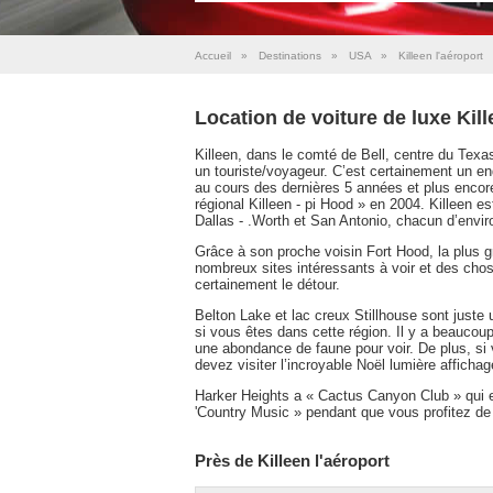
Accueil
»
Destinations
»
USA
»
Killeen l'aéroport
Location de voiture de luxe Kill
Killeen, dans le comté de Bell, centre du Texas
un touriste/voyageur. C’est certainement un en
au cours des dernières 5 années et plus encore
régional Killeen - pi Hood » en 2004. Killeen e
Dallas - .Worth et San Antonio, chacun d’envir
Grâce à son proche voisin Fort Hood, la plus gra
nombreux sites intéressants à voir et des chose
certainement le détour.
Belton Lake et lac creux Stillhouse sont juste
si vous êtes dans cette région. Il y a beaucoup
une abondance de faune pour voir. De plus, si 
devez visiter l’incroyable Noël lumière affichag
Harker Heights a « Cactus Canyon Club » qui e
'Country Music » pendant que vous profitez de 
Près de Killeen l'aéroport