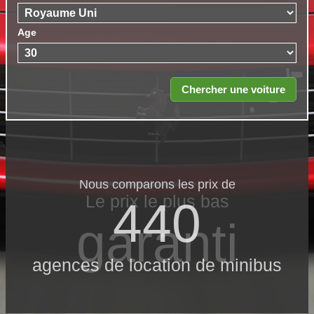
Age
Nous comparons les prix de
Le prix le​ plus bas
440
garanti
agences de location de minibus