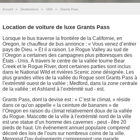
Accueil
»
Destinations
»
USA
»
Grants Pass
Location de voiture de luxe Grants Pass
Lorsque le bus traverse la frontière de la Californie, en
Oregon, le chauffeur de bus annonce : « Vous venez d’entrer
pays de Dieu. » Et il a raison. Le Rogue Valley au sud de
l’Oregon a certaines des campagnes plus pittoresques des
États - Unis. À travers le centre de la vallée tourne Bear
Creek et le Rogue River, dont certaines parties sont inclus
dans le National Wild et rivières Scenic zone désignée. Les
plus grandes villes de la vallée du Rogue sont Grants Pass à
l’extrémité ouest de la vallée ; Medford, dans la zone centrale
de la vallée ; et Ashland à l’extrémité sud - est.
Grants Pass, dont la devise est : « C’est le climat, » réside
dans ce qu’on appelle « la ceinture de bananes » de
l’Oregon en raison du climat relativement doux de la vallée
du Rogue. Mascotte de la ville à l’extrémité nord de la ville
est une statue d’un homme des cavernes - peut - être 20
pieds de haut. Un événement annuel populaire comprend
décoré des lois de l’ours sur nombreux coins de la ville.
Memorial Day événements comprennent une parade,