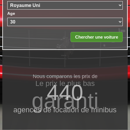
Age
Nous comparons les prix de
Le prix le​ plus bas
440
garanti
agences de location de minibus