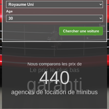
Age
Nous comparons les prix de
Le prix le​ plus bas
440
garanti
agences de location de minibus