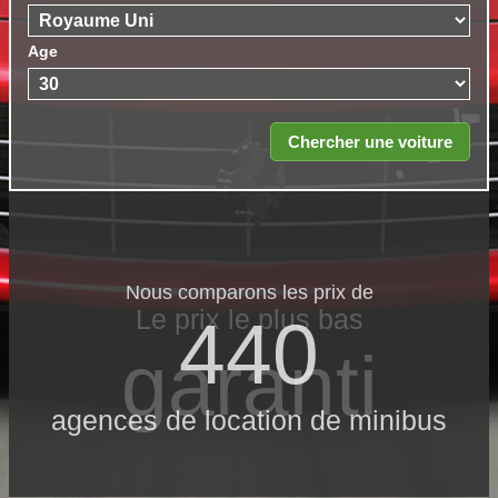
Age
Nous comparons les prix de
Le prix le​ plus bas
440
garanti
agences de location de minibus