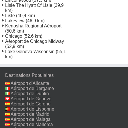
Lincolnwood
(37,3 km)
Lisle The Hyatt Of Lisle
(39,9
km)
Lisle
(40,4 km)
Lakeview
(46,9 km)
Kenosha Regional Aéroport
(50,6 km)
Chicago
(52,6 km)
Aéroport de Chicago Midway
(52,9 km)
Lake Geneva Wisconsin
(55,1
km)
Destinations Populaires
Aéroport d'Alicante
Aéroport de Bergame
Aéroport de Dublin
Aéroport de Genève
Aéroport de Gérone
Aéroport de Lisbonne
Aéroport de Madrid
Aéroport de Malaga
Aéroport de Mallorca