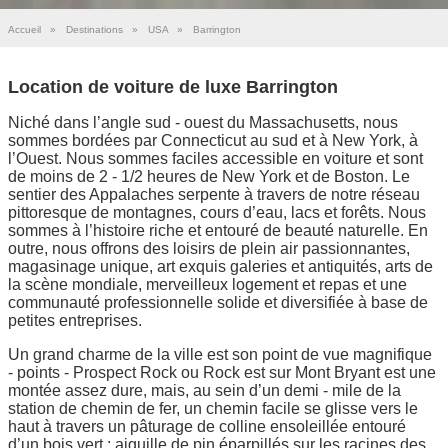
Accueil
»
Destinations
»
USA
»
Barrington
Location de voiture de luxe Barrington
Niché dans l’angle sud - ouest du Massachusetts, nous
sommes bordées par Connecticut au sud et à New York, à
l’Ouest. Nous sommes faciles accessible en voiture et sont
de moins de 2 - 1/2 heures de New York et de Boston. Le
sentier des Appalaches serpente à travers de notre réseau
pittoresque de montagnes, cours d’eau, lacs et forêts. Nous
sommes à l’histoire riche et entouré de beauté naturelle. En
outre, nous offrons des loisirs de plein air passionnantes,
magasinage unique, art exquis galeries et antiquités, arts de
la scène mondiale, merveilleux logement et repas et une
communauté professionnelle solide et diversifiée à base de
petites entreprises.
Un grand charme de la ville est son point de vue magnifique
- points - Prospect Rock ou Rock est sur Mont Bryant est une
montée assez dure, mais, au sein d’un demi - mile de la
station de chemin de fer, un chemin facile se glisse vers le
haut à travers un pâturage de colline ensoleillée entouré
d’un bois vert ; aiguille de pin éparpillés sur les racines des