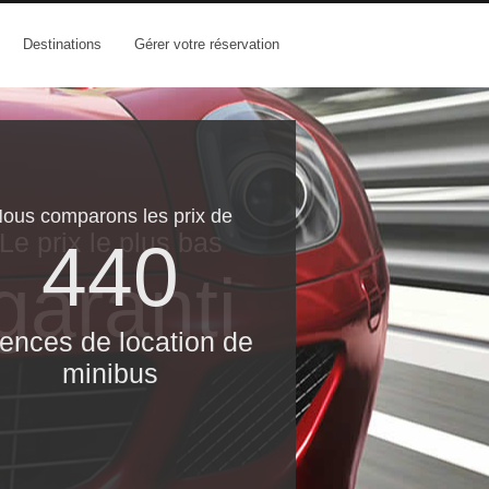
Destinations
Gérer votre réservation
ous comparons les prix de
Le prix le​ plus bas
440
garanti
ences de location de
minibus