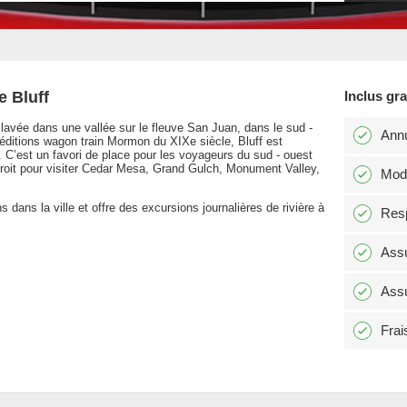
e Bluff
Inclus gr
nclavée dans une vallée sur le fleuve San Juan, dans le sud -
Annu
péditions wagon train Mormon du XIXe siècle, Bluff est
y. C’est un favori de place pour les voyageurs du sud - ouest
ndroit pour visiter Cedar Mesa, Grand Gulch, Monument Valley,
Modi
 dans la ville et offre des excursions journalières de rivière à
Resp
Assu
Assu
Frai