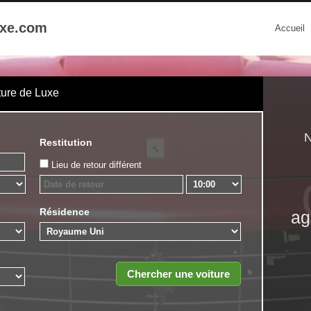
uxe.com
Accueil
ture de Luxe
N
Restitution
Lieu de retour différent
Résidence
ag