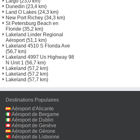
Largo
(23,0 km)
Dunedin
(23,4 km)
Land O Lakes
(24,3 km)
New Port Richey
(34,3 km)
St Petersburg Beach en
Floride
(35,2 km)
Lakeland Linder Regional
Aéroport
(51,1 km)
Lakeland 4510 S Florida Ave
(56,7 km)
Lakeland 4997 Us Highway 98
N Unit 1
(56,7 km)
Lakeland
(57,2 km)
Lakeland
(57,2 km)
Lakeland
(57,7 km)
Destinations Populaires
Aéroport d'Alicante
Aéroport de Bergame
Aéroport de Dublin
Aéroport de Genève
Aéroport de Gérone
Aéroport de Lisbonne