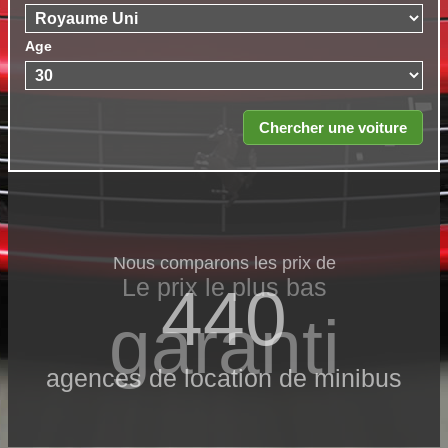
Age
Nous comparons les prix de
Le prix le​ plus bas
440
garanti
agences de location de minibus