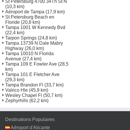
St Petersburg 4700 34Th St N
(10,3 km)
Aéroport de Tampa
(17,9 km)
St Petersburg Beach en
Floride
(20,8 km)
Tampa 1001 W Kennedy Bvd
(22,4 km)
Tarpon Springs
(24,8 km)
Tampa 13739 N Dale Mabry
Highway
(26,0 km)
Tampa 10010 N Florida
Avenue
(27,4 km)
Tampa 109 E Fowler Ave
(28,5
km)
Tampa 101 E Fletcher Ave
(29,3 km)
Tampa Brandon Fl
(33,7 km)
Valrico Hle
(45,9 km)
Wesley Chapel Fl
(50,7 km)
Zephyrhills
(62,2 km)
Destinations Populaires
Aéroport d'Alicante