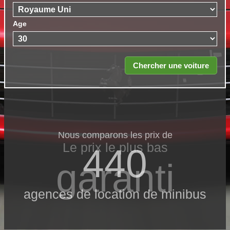
Age
Nous comparons les prix de
Le prix le​ plus bas
440
garanti
agences de location de minibus