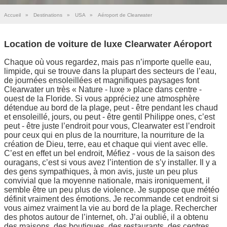
Accueil
»
Destinations
»
USA
»
Aéroport de Clearwater
Location de voiture de luxe Clearwater Aéroport
Chaque où vous regardez, mais pas n’importe quelle eau,
limpide, qui se trouve dans la plupart des secteurs de l’eau,
de journées ensoleillées et magnifiques paysages font
Clearwater un très « Nature - luxe » place dans centre -
ouest de la Floride. Si vous appréciez une atmosphère
détendue au bord de la plage, peut - être pendant les chaud
et ensoleillé, jours, ou peut - être gentil Philippe ones, c’est
peut - être juste l’endroit pour vous, Clearwater est l’endroit
pour ceux qui en plus de la nourriture, la nourriture de la
création de Dieu, terre, eau et chaque qui vient avec elle.
C’est en effet un bel endroit, Méfiez - vous de la saison des
ouragans, c’est si vous avez l’intention de s’y installer. Il y a
des gens sympathiques, à mon avis, juste un peu plus
convivial que la moyenne nationale, mais ironiquement, il
semble être un peu plus de violence. Je suppose que météo
définit vraiment des émotions. Je recommande cet endroit si
vous aimez vraiment la vie au bord de la plage. Rechercher
des photos autour de l’internet, oh. J’ai oublié, il a obtenu
des maisons, des boutiques, des restaurants, des centres