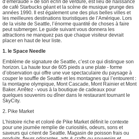
d’émeraude » de son écrin de verdure, est lieu de naissance
de café Starbucks géant et la scène de musique grunge des
années 1990. Il est également une des plus belles villes et
les meilleures destinations touristiques de l’Amérique. Lors
de la visite de Seattle, l’énorme quantité de choses à faire
peut submerger. Le guide suivant vous donnera les
attractions ne manquez pas que chaque visiteur devrait
placer en haut de leur liste.
1. le Space Needle
Emblème de signature de Seattle, c’est ce qui distingue son
horizon. La haute tour de 605 pieds a une plate - forme
d’observation qui offre une vue spectaculaire du paysage à
couper le souffle de Seattle et les montagnes qui l’entourent :
la montagne olympique, Mont Cascade, Mont Rainier et Mont
Baker. Arrêtez - vous à la boutique de cadeaux pour
quelques souvenirs ou dîner dans le restaurant tournant le
SkyCity.
2. Pike Market
L’histoire riche et coloré de Pike Market définit le contexte
pour une journée remplie de curiosités, odeurs, sons et
saveurs qui crient de Seattle. Magasin de poisson frais ou
produits, fleurs odorantes, arts & crafts ou souvenirs et