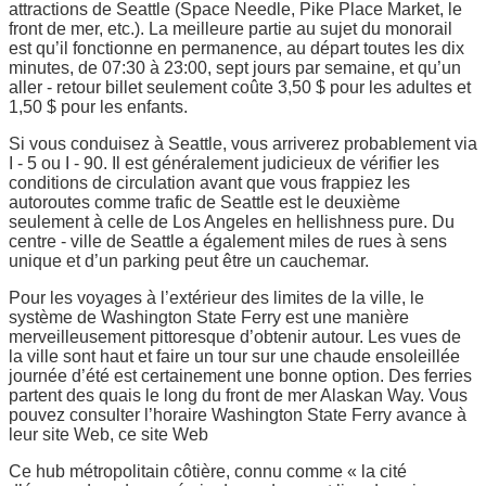
attractions de Seattle (Space Needle, Pike Place Market, le
front de mer, etc.). La meilleure partie au sujet du monorail
est qu’il fonctionne en permanence, au départ toutes les dix
minutes, de 07:30 à 23:00, sept jours par semaine, et qu’un
aller - retour billet seulement coûte 3,50 $ pour les adultes et
1,50 $ pour les enfants.
Si vous conduisez à Seattle, vous arriverez probablement via
I - 5 ou I - 90. Il est généralement judicieux de vérifier les
conditions de circulation avant que vous frappiez les
autoroutes comme trafic de Seattle est le deuxième
seulement à celle de Los Angeles en hellishness pure. Du
centre - ville de Seattle a également miles de rues à sens
unique et d’un parking peut être un cauchemar.
Pour les voyages à l’extérieur des limites de la ville, le
système de Washington State Ferry est une manière
merveilleusement pittoresque d’obtenir autour. Les vues de
la ville sont haut et faire un tour sur une chaude ensoleillée
journée d’été est certainement une bonne option. Des ferries
partent des quais le long du front de mer Alaskan Way. Vous
pouvez consulter l’horaire Washington State Ferry avance à
leur site Web, ce site Web
Ce hub métropolitain côtière, connu comme « la cité