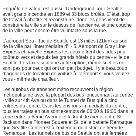
Enquête de valeur est aussi l’Underground Tour. Seattle
avait grand incendie en 1889 et 33 blocs brûlés. C’était trop
de travail à abattre et reconstruire, donc les gens vient de
construire la ville sur le dessus de l’ancienne, et une couche
de la ville peut encore être vu intacte sous la rue.
L’aéroport Sea - Tac de Seattle est 13 miles (21km) au sud
de la ville par l’intermédiaire d’I - 5. Aéroport de Gray Line
Express et navette Express les deux offrent des rides peu
coûteux vers et depuis les grands hôtels du centre - ville de
Seattle. Les taxis sont une autre option, même si elles ne
sont pas pour ceux qui ont un petit budget. Il y a beaucoup
d’agences de location de voiture à l’aéroport si vous voulez
vous - même de chauffeur.
Les autobus de transport métro recouvrent la région
métropolitaine avec la plupart des bus fonctionnant au centre
- ville sur 4th Ave ou dans le Tunnel de Bus qui a cinq
entrées du centre. Dans les environs immédiats du centre,
tous les trajets en bus sont exempts de 06:00 à 19:00 dans la
zone entre la 6ème Avenue et le front de mer et entre St
Jackson dans Pioneer Square et St. de la batterie Remarque
que Seattle Center est à l’extérieur du district de freeride.
Remarque : Les tunnels de bus de Seattle ont été fermées