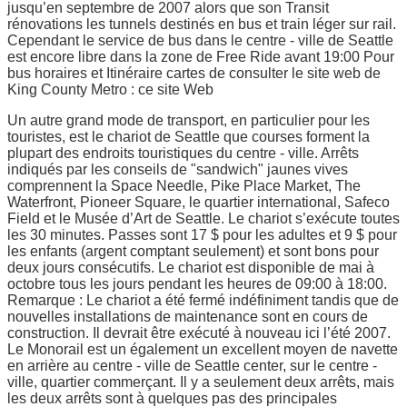
jusqu’en septembre de 2007 alors que son Transit
rénovations les tunnels destinés en bus et train léger sur rail.
Cependant le service de bus dans le centre - ville de Seattle
est encore libre dans la zone de Free Ride avant 19:00 Pour
bus horaires et Itinéraire cartes de consulter le site web de
King County Metro : ce site Web
Un autre grand mode de transport, en particulier pour les
touristes, est le chariot de Seattle que courses forment la
plupart des endroits touristiques du centre - ville. Arrêts
indiqués par les conseils de "sandwich" jaunes vives
comprennent la Space Needle, Pike Place Market, The
Waterfront, Pioneer Square, le quartier international, Safeco
Field et le Musée d’Art de Seattle. Le chariot s’exécute toutes
les 30 minutes. Passes sont 17 $ pour les adultes et 9 $ pour
les enfants (argent comptant seulement) et sont bons pour
deux jours consécutifs. Le chariot est disponible de mai à
octobre tous les jours pendant les heures de 09:00 à 18:00.
Remarque : Le chariot a été fermé indéfiniment tandis que de
nouvelles installations de maintenance sont en cours de
construction. Il devrait être exécuté à nouveau ici l’été 2007.
Le Monorail est un également un excellent moyen de navette
en arrière au centre - ville de Seattle center, sur le centre -
ville, quartier commerçant. Il y a seulement deux arrêts, mais
les deux arrêts sont à quelques pas des principales