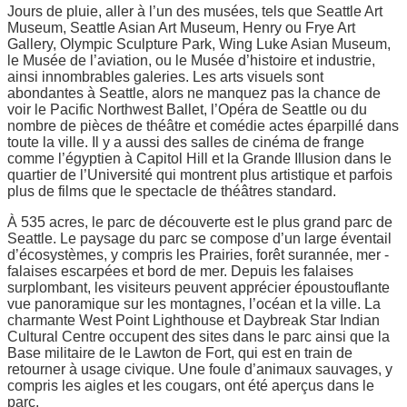
Jours de pluie, aller à l’un des musées, tels que Seattle Art
Museum, Seattle Asian Art Museum, Henry ou Frye Art
Gallery, Olympic Sculpture Park, Wing Luke Asian Museum,
le Musée de l’aviation, ou le Musée d’histoire et industrie,
ainsi innombrables galeries. Les arts visuels sont
abondantes à Seattle, alors ne manquez pas la chance de
voir le Pacific Northwest Ballet, l’Opéra de Seattle ou du
nombre de pièces de théâtre et comédie actes éparpillé dans
toute la ville. Il y a aussi des salles de cinéma de frange
comme l’égyptien à Capitol Hill et la Grande Illusion dans le
quartier de l’Université qui montrent plus artistique et parfois
plus de films que le spectacle de théâtres standard.
À 535 acres, le parc de découverte est le plus grand parc de
Seattle. Le paysage du parc se compose d’un large éventail
d’écosystèmes, y compris les Prairies, forêt surannée, mer -
falaises escarpées et bord de mer. Depuis les falaises
surplombant, les visiteurs peuvent apprécier époustouflante
vue panoramique sur les montagnes, l’océan et la ville. La
charmante West Point Lighthouse et Daybreak Star Indian
Cultural Centre occupent des sites dans le parc ainsi que la
Base militaire de le Lawton de Fort, qui est en train de
retourner à usage civique. Une foule d’animaux sauvages, y
compris les aigles et les cougars, ont été aperçus dans le
parc.