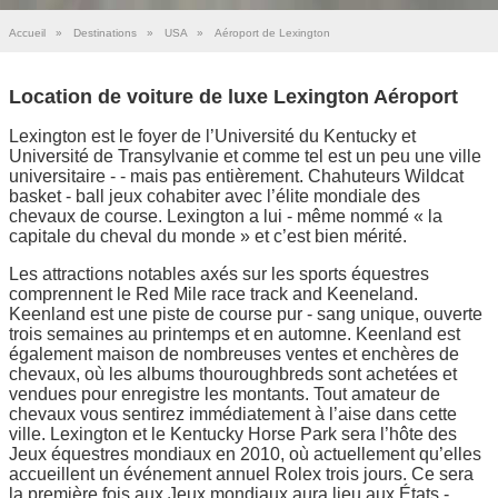
Accueil
»
Destinations
»
USA
»
Aéroport de Lexington
Location de voiture de luxe Lexington Aéroport
Lexington est le foyer de l’Université du Kentucky et
Université de Transylvanie et comme tel est un peu une ville
universitaire - - mais pas entièrement. Chahuteurs Wildcat
basket - ball jeux cohabiter avec l’élite mondiale des
chevaux de course. Lexington a lui - même nommé « la
capitale du cheval du monde » et c’est bien mérité.
Les attractions notables axés sur les sports équestres
comprennent le Red Mile race track and Keeneland.
Keenland est une piste de course pur - sang unique, ouverte
trois semaines au printemps et en automne. Keenland est
également maison de nombreuses ventes et enchères de
chevaux, où les albums thouroughbreds sont achetées et
vendues pour enregistre les montants. Tout amateur de
chevaux vous sentirez immédiatement à l’aise dans cette
ville. Lexington et le Kentucky Horse Park sera l’hôte des
Jeux équestres mondiaux en 2010, où actuellement qu’elles
accueillent un événement annuel Rolex trois jours. Ce sera
la première fois aux Jeux mondiaux aura lieu aux États -