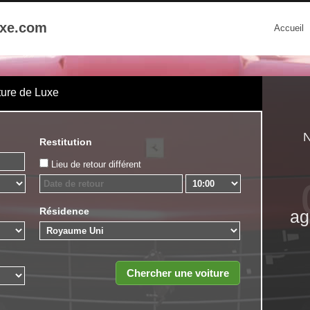
uxe.com
Accueil
ture de Luxe
N
Restitution
Lieu de retour différent
Résidence
ag