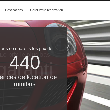
Destinations
Gérer votre réservation
ous comparons les prix de
Le prix le​ plus bas
440
garanti
ences de location de
minibus