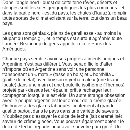
Dans l’angle nord - ouest de cette terre rêvée, déserts et
steppes sont les sites géographiques les plus communs ; et
dans la partie nord - est du pays, les chutes d’Iguazú, remplir
toutes sortes de climat existant sur la terre. tout dans un beau
pays.
Les gens sont géniaux, pleins de gentillesse - au moins la
plupart du temps ;) - , et le temps est surtout agréable toute
l’année. Beaucoup de gens appelle cela le Paris des
Amériques.
Chaque pays semble avoir ses propres aliments uniques et
Argentine n’est pas différent. Vous sera difficile d’aller
n’importe où en Argentine sans voir une personne
transportant un « mate » (tasse en bois) et « bombilla »
(paille de métal) avec boisson « yerba mate » (une tisane
locale) dans une main et une bouteille isotherme (Thermos)
projeté par - dessus leur épaule, prêt à recharger leur
compagnon lorsqu’elle est vide. Un autre étrange obsession
avec le peuple argentin est leur amour de la crème glacée.
On trouvera des glaces fabriqués localement af grande
qualité partout dans le pays dans une variété de saveurs.
N’oubliez pas d’essayer le dulce de leche (lait caramélisé)
saveur de crème glacée. Vous pouvez également obtenir le
dulce de leche, répartis pour avoir sur votre pain grillé. Un