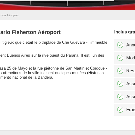
erton Aéroport
ario Fisherton Aéroport
Inclus gr
it litigieux que c’était le bithrplace de Che Guevara - l’immeuble
Annu
ent Buenos Aires sur la rive ouest du Parana. Il est l’un des
Modi
Plaza 25 de Mayo et la rue piétonne de San Martin et Cordoue -
Resp
s attractions de la ville incluent quelques musées (Historico
onumento nacional de la Bandera.
Assu
Assu
Frai