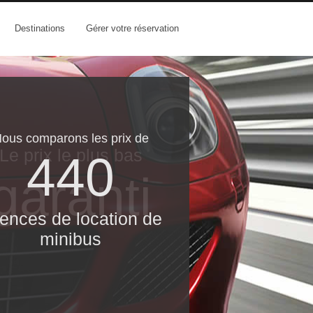
Destinations
Gérer votre réservation
ous comparons les prix de
Le prix le​ plus bas
440
garanti
ences de location de
minibus