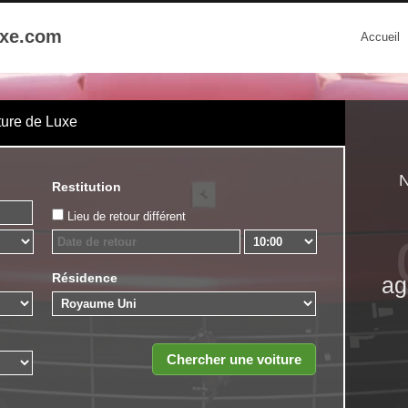
uxe.com
Accueil
ture de Luxe
N
Restitution
Lieu de retour différent
Résidence
ag