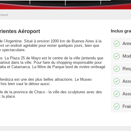
roport
rientes Aéroport
Inclus gr
 de l’Argentine. Situé à environ 1000 km de Buenos Aires à la
Annu
t un endroit agréable pour rester quelques jours, bien que
 spectaculaire.
Modi
aite. La Plaza 25 de Mayo est le centre de la ville (entendu que
partout dans la ville. Pour faire du shopping responsable pour
Salta et Catamarca. La Mitre de Parque bord de rivière ombragé
Resp
endoza est une des plus belles attractions. Le Museo
Assu
fois bien vaut le détour aussi.
ale de la province de Chaco - la ville des sculptures avec des
Assu
t la place.
Frai