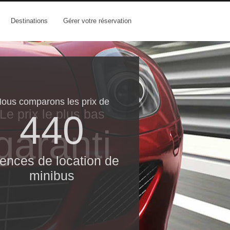
Destinations
Gérer votre réservation
ous comparons les prix de
Le prix le​ plus bas
440
garanti
ences de location de
minibus