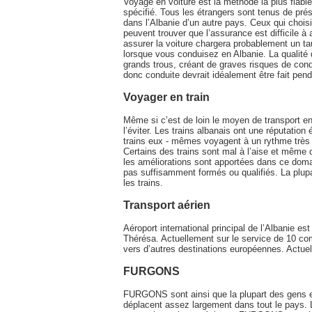
Voyage en voiture est la méthode la plus fiable
spécifié. Tous les étrangers sont tenus de prés
dans l’Albanie d’un autre pays. Ceux qui chois
peuvent trouver que l’assurance est difficile à 
assurer la voiture chargera probablement un t
lorsque vous conduisez en Albanie. La qualité
grands trous, créant de graves risques de cond
donc conduite devrait idéalement être fait pend
Voyager en train
Même si c’est de loin le moyen de transport e
l’éviter. Les trains albanais ont une réputatio
trains eux - mêmes voyagent à un rythme très
Certains des trains sont mal à l’aise et même
les améliorations sont apportées dans ce doma
pas suffisamment formés ou qualifiés. La plupar
les trains.
Transport aérien
Aéroport international principal de l’Albanie 
Thérésa. Actuellement sur le service de 10 com
vers d’autres destinations européennes. Actuel
FURGONS
FURGONS sont ainsi que la plupart des gens en
déplacent assez largement dans tout le pays. L