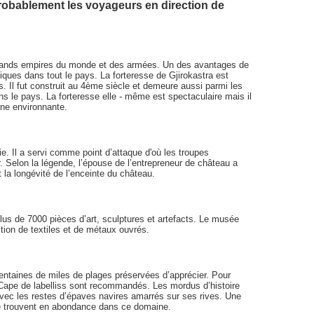
 probablement les voyageurs en direction de
grands empires du monde et des armées. Un des avantages de
iques dans tout le pays. La forteresse de Gjirokastra est
. Il fut construit au 4ème siècle et demeure aussi parmi les
s le pays. La forteresse elle - même est spectaculaire mais il
gne environnante.
. Il a servi comme point d’attaque d'où les troupes
. Selon la légende, l’épouse de l’entrepreneur de château a
t la longévité de l’enceinte du château.
plus de 7000 pièces d’art, sculptures et artefacts. Le musée
ion de textiles et de métaux ouvrés.
centaines de miles de plages préservées d’apprécier. Pour
Cape de labelliss sont recommandés. Les mordus d’histoire
avec les restes d’épaves navires amarrés sur ses rives. Une
 se trouvent en abondance dans ce domaine.