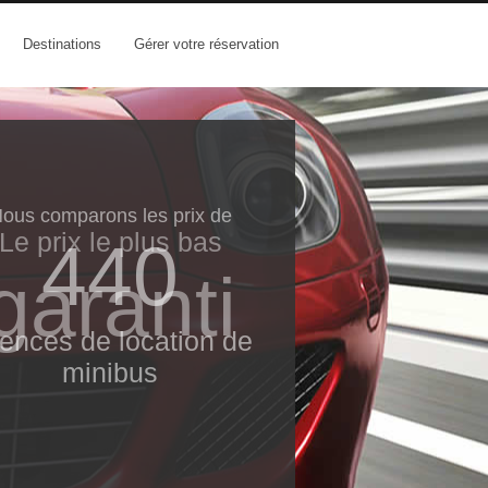
Destinations
Gérer votre réservation
ous comparons les prix de
Le prix le​ plus bas
440
garanti
ences de location de
minibus