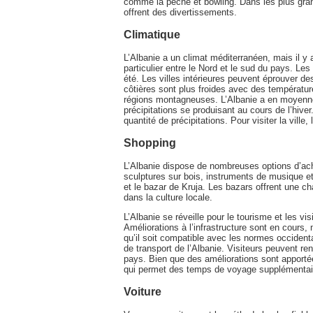
comme la pêche et bowling. Dans les plus gran
offrent des divertissements.
Climatique
L’Albanie a un climat méditerranéen, mais il y a
particulier entre le Nord et le sud du pays. L
été. Les villes intérieures peuvent éprouver de
côtières sont plus froides avec des températu
régions montagneuses. L’Albanie a en moyenne
précipitations se produisant au cours de l’hiv
quantité de précipitations. Pour visiter la vill
Shopping
L’Albanie dispose de nombreuses options d’acha
sculptures sur bois, instruments de musique et
et le bazar de Kruja. Les bazars offrent une ch
dans la culture locale.
L’Albanie se réveille pour le tourisme et les 
Améliorations à l’infrastructure sont en cours,
qu’il soit compatible avec les normes occident
de transport de l’Albanie. Visiteurs peuvent r
pays. Bien que des améliorations sont apportée
qui permet des temps de voyage supplémentai
Voiture