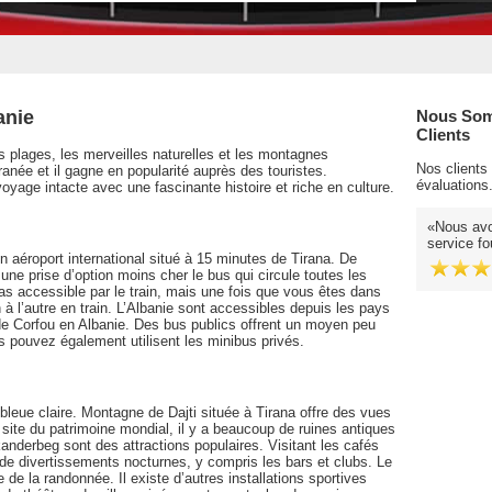
anie
Nous Som
Clients
 plages, les merveilles naturelles et les montagnes
Nos clients
anée et il gagne en popularité auprès des touristes.
évaluations
voyage intacte avec une fascinante histoire et riche en culture.
Nous avon
service fo
un aéroport international situé à 15 minutes de Tirana. De
r une prise d’option moins cher le bus qui circule toutes les
 pas accessible par le train, mais une fois que vous êtes dans
 à l’autre en train. L’Albanie sont accessibles depuis les pays
t de Corfou en Albanie. Des bus publics offrent un moyen peu
s pouvez également utilisent les minibus privés.
leue claire. Montagne de Dajti située à Tirana offre des vues
n site du patrimoine mondial, il y a beaucoup de ruines antiques
anderbeg sont des attractions populaires. Visitant les cafés
 de divertissements nocturnes, y compris les bars et clubs. Le
 de la randonnée. Il existe d’autres installations sportives