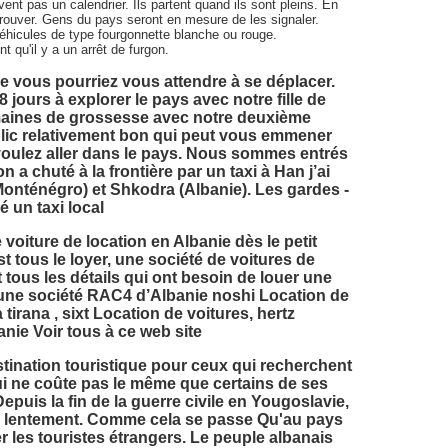
t pas un calendrier. Ils partent quand ils sont pleins. En
à trouver. Gens du pays seront en mesure de les signaler.
éhicules de type fourgonnette blanche ou rouge.
qu'il y a un arrêt de furgon.
que vous pourriez vous attendre à se déplacer.
ours à explorer le pays avec notre fille de
semaines de grossesse avec notre deuxième
blic relativement bon qui peut vous emmener
oulez aller dans le pays. Nous sommes entrés
 a chuté à la frontière par un taxi à Han j’ai
(Monténégro) et Shkodra (Albanie). Les gardes -
é un taxi local
 voiture de location en Albanie dès le petit
st tous le loyer, une société de voitures de
t tous les détails qui ont besoin de louer une
r une société RAC4 d’Albanie noshi Location de
 tirana , sixt Location de voitures, hertz
anie Voir tous à ce web site
tination touristique pour ceux qui recherchent
i ne coûte pas le même que certains de ses
puis la fin de la guerre civile en Yougoslavie,
sé lentement. Comme cela se passe Qu'au pays
r les touristes étrangers. Le peuple albanais