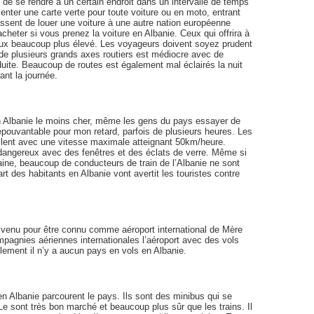
 de se rendre à un certain endroit dans un intervalle de temps
enter une carte verte pour toute voiture ou en moto, entrant
issent de louer une voiture à une autre nation européenne
acheter si vous prenez la voiture en Albanie. Ceux qui offrira à
aux beaucoup plus élevé. Les voyageurs doivent soyez prudent
 de plusieurs grands axes routiers est médiocre avec de
uite. Beaucoup de routes est également mal éclairés la nuit
ant la journée.
n Albanie le moins cher, même les gens du pays essayer de
n épouvantable pour mon retard, parfois de plusieurs heures. Les
 lent avec une vitesse maximale atteignant 50km/heure.
 dangereux avec des fenêtres et des éclats de verre. Même si
ine, beaucoup de conducteurs de train de l’Albanie ne sont
t des habitants en Albanie vont avertit les touristes contre
est venu pour être connu comme aéroport international de Mère
pagnies aériennes internationales l’aéroport avec des vols
lement il n’y a aucun pays en vols en Albanie.
 Albanie parcourent le pays. Ils sont des minibus qui se
e sont très bon marché et beaucoup plus sûr que les trains. Il