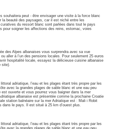
s souhaitera peut - être envisager une visite à la force blanc
r la beauté des paysages, car il est niché entre les
curatives du ressort blanc sont parlées dans tout le pays
es pour soigner les affections des reins, estomac, voies
ervée des Alpes albanaises vous surprendra avec sa vue
ou aller à l’un des pensions locales. Pour seulement 25 euros
rir hospitalité locale, essayez la délicieuse cuisine albanaise
 site).
ttoral adriatique, l’eau et les plages étant très propre par les
côte avec la grandes plages de sable blanc et une eau peu
e est ouverte et vous pourrez vous baigner dans la mer
 Adriatique albanaise est présentée comme la prochaine Croatie
e station balnéaire sur la mer Adriatique est : Mali i Robit
s dans le pays. Il est situé à 25 km d’ouest plus.
ttoral adriatique, l’eau et les plages étant très propre par les
côte avec la grandes plages de sable blanc et une eau peu