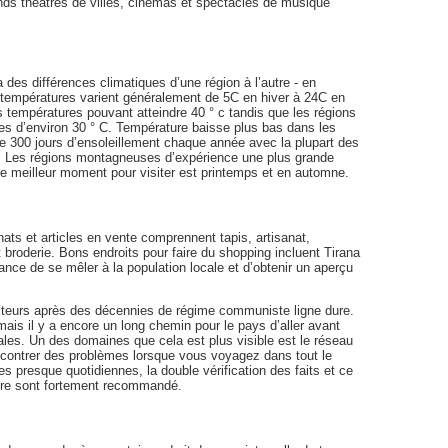
ds théâtres de villes, cinémas et spectacles de musique
 des différences climatiques d’une région à l’autre - en
es températures varient généralement de 5C en hiver à 24C en
s températures pouvant atteindre 40 ° c tandis que les régions
res d’environ 30 ° C. Température baisse plus bas dans les
 300 jours d’ensoleillement chaque année avec la plupart des
er. Les régions montagneuses d’expérience une plus grande
e, le meilleur moment pour visiter est printemps et en automne.
ts et articles en vente comprennent tapis, artisanat,
 broderie. Bons endroits pour faire du shopping incluent Tirana
ance de se mêler à la population locale et d’obtenir un aperçu
visiteurs après des décennies de régime communiste ligne dure.
 mais il y a encore un long chemin pour le pays d’aller avant
ales. Un des domaines que cela est plus visible est le réseau
encontrer des problèmes lorsque vous voyagez dans tout le
s presque quotidiennes, la double vérification des faits et ce
re sont fortement recommandé.