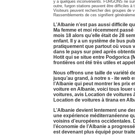
y a quelques inconvénients. FURGONS ne suiven
outre, furgon stations peuvent être difficiles 
Visiteurs peuvent rechercher des groupes de v
Rassemblements de ces signifient généralement 
L’Albanie n’est pas aussi difficile 
Ma femme et moi récemment passé 8 j
mois 18 alors qu’elle était de 28 
enfant. Il y a un système de bus pu
pratiquement que partout où vous v
dans le pays sur pied après obtention
Hotit qui se situe entre Podgorica 
frontières ont été très utiles et appel
Nous offrons une taille de variété de
jusqu’au grand, à notre s - ite web e
l’Albanie qui peut montrer les prix e
voiture en Albanie, voici tous loue
voitures, avis Location de voitures à
Location de voitures à tirana en Alb
L’Albanie devient lentement une des
une expérience méditerranéenne qu
voisins d’européens occidentales. De
l’économie de l’Albanie a progres
est devenant plus équipé pour traite