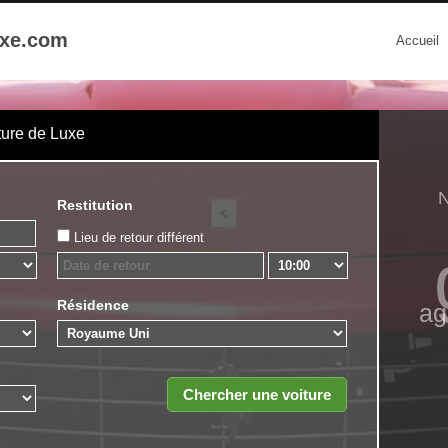
uxe.com
Accueil
ture de Luxe
N
Restitution
Lieu de retour différent
Résidence
ag