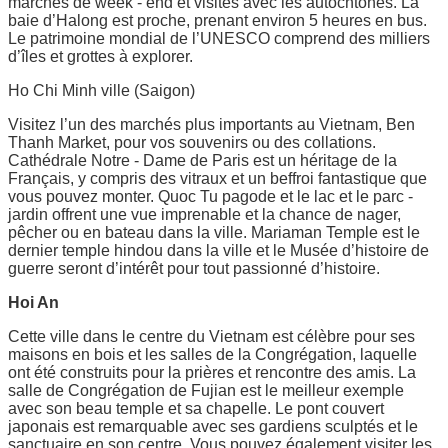
marchés de week - end et visites avec les autochtones. La
baie d’Halong est proche, prenant environ 5 heures en bus.
Le patrimoine mondial de l’UNESCO comprend des milliers
d’îles et grottes à explorer.
Ho Chi Minh ville (Saigon)
Visitez l’un des marchés plus importants au Vietnam, Ben
Thanh Market, pour vos souvenirs ou des collations.
Cathédrale Notre - Dame de Paris est un héritage de la
Français, y compris des vitraux et un beffroi fantastique que
vous pouvez monter. Quoc Tu pagode et le lac et le parc -
jardin offrent une vue imprenable et la chance de nager,
pêcher ou en bateau dans la ville. Mariaman Temple est le
dernier temple hindou dans la ville et le Musée d’histoire de
guerre seront d’intérêt pour tout passionné d’histoire.
Hoi An
Cette ville dans le centre du Vietnam est célèbre pour ses
maisons en bois et les salles de la Congrégation, laquelle
ont été construits pour la prières et rencontre des amis. La
salle de Congrégation de Fujian est le meilleur exemple
avec son beau temple et sa chapelle. Le pont couvert
japonais est remarquable avec ses gardiens sculptés et le
sanctuaire en son centre. Vous pouvez également visiter les