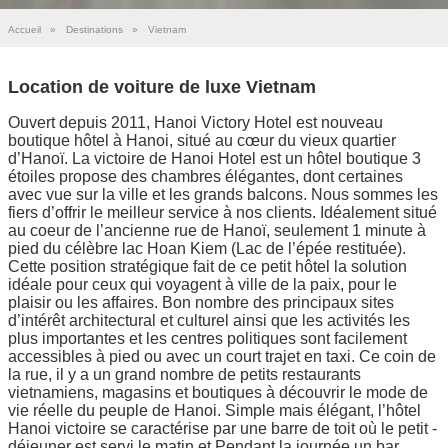
Accueil
»
Destinations
»
Vietnam
Location de voiture de luxe Vietnam
Ouvert depuis 2011, Hanoi Victory Hotel est nouveau
boutique hôtel à Hanoi, situé au cœur du vieux quartier
d’Hanoï. La victoire de Hanoi Hotel est un hôtel boutique 3
étoiles propose des chambres élégantes, dont certaines
avec vue sur la ville et les grands balcons. Nous sommes les
fiers d’offrir le meilleur service à nos clients. Idéalement situé
au coeur de l’ancienne rue de Hanoï, seulement 1 minute à
pied du célèbre lac Hoan Kiem (Lac de l’épée restituée).
Cette position stratégique fait de ce petit hôtel la solution
idéale pour ceux qui voyagent à ville de la paix, pour le
plaisir ou les affaires. Bon nombre des principaux sites
d’intérêt architectural et culturel ainsi que les activités les
plus importantes et les centres politiques sont facilement
accessibles à pied ou avec un court trajet en taxi. Ce coin de
la rue, il y a un grand nombre de petits restaurants
vietnamiens, magasins et boutiques à découvrir le mode de
vie réelle du peuple de Hanoi. Simple mais élégant, l’hôtel
Hanoi victoire se caractérise par une barre de toit où le petit -
déjeuner est servi le matin et Pendant la journée un bar