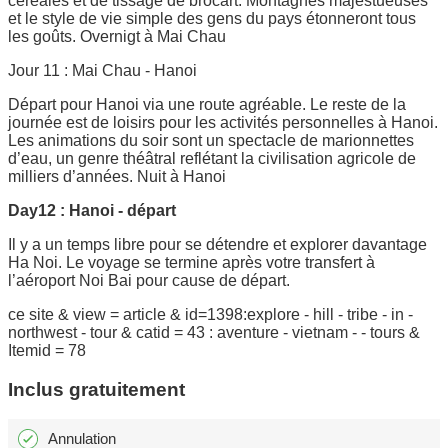
céréales et de tissage de brocart. Montagnes majestueuses
et le style de vie simple des gens du pays étonneront tous
les goûts. Overnigt à Mai Chau
Jour 11 : Mai Chau - Hanoi
Départ pour Hanoi via une route agréable. Le reste de la
journée est de loisirs pour les activités personnelles à Hanoi.
Les animations du soir sont un spectacle de marionnettes
d’eau, un genre théâtral reflétant la civilisation agricole de
milliers d’années. Nuit à Hanoi
Day12 : Hanoi - départ
Il y a un temps libre pour se détendre et explorer davantage
Ha Noi. Le voyage se termine après votre transfert à
l’aéroport Noi Bai pour cause de départ.
ce site & view = article & id=1398:explore - hill - tribe - in -
northwest - tour & catid = 43 : aventure - vietnam - - tours &
Itemid = 78
Inclus gratuitement
Annulation