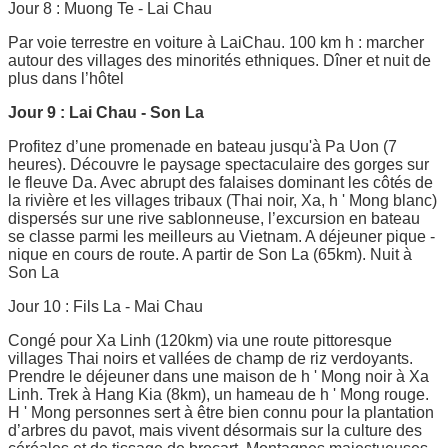
Jour 8 : Muong Te - Lai Chau
Par voie terrestre en voiture à LaiChau. 100 km h : marcher
autour des villages des minorités ethniques. Dîner et nuit de
plus dans l’hôtel
Jour 9 : Lai Chau - Son La
Profitez d’une promenade en bateau jusqu'à Pa Uon (7
heures). Découvre le paysage spectaculaire des gorges sur
le fleuve Da. Avec abrupt des falaises dominant les côtés de
la rivière et les villages tribaux (Thai noir, Xa, h ' Mong blanc)
dispersés sur une rive sablonneuse, l’excursion en bateau
se classe parmi les meilleurs au Vietnam. A déjeuner pique -
nique en cours de route. A partir de Son La (65km). Nuit à
Son La
Jour 10 : Fils La - Mai Chau
Congé pour Xa Linh (120km) via une route pittoresque
villages Thai noirs et vallées de champ de riz verdoyants.
Prendre le déjeuner dans une maison de h ' Mong noir à Xa
Linh. Trek à Hang Kia (8km), un hameau de h ' Mong rouge.
H ' Mong personnes sert à être bien connu pour la plantation
d’arbres du pavot, mais vivent désormais sur la culture des