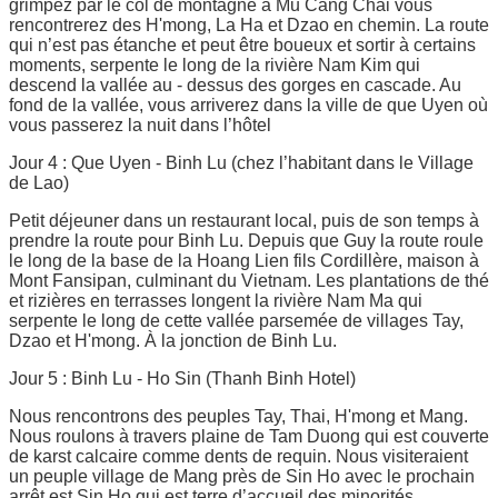
grimpez par le col de montagne à Mu Cang Chai vous
rencontrerez des H'mong, La Ha et Dzao en chemin. La route
qui n’est pas étanche et peut être boueux et sortir à certains
moments, serpente le long de la rivière Nam Kim qui
descend la vallée au - dessus des gorges en cascade. Au
fond de la vallée, vous arriverez dans la ville de que Uyen où
vous passerez la nuit dans l’hôtel
Jour 4 : Que Uyen - Binh Lu (chez l’habitant dans le Village
de Lao)
Petit déjeuner dans un restaurant local, puis de son temps à
prendre la route pour Binh Lu. Depuis que Guy la route roule
le long de la base de la Hoang Lien fils Cordillère, maison à
Mont Fansipan, culminant du Vietnam. Les plantations de thé
et rizières en terrasses longent la rivière Nam Ma qui
serpente le long de cette vallée parsemée de villages Tay,
Dzao et H'mong. À la jonction de Binh Lu.
Jour 5 : Binh Lu - Ho Sin (Thanh Binh Hotel)
Nous rencontrons des peuples Tay, Thai, H'mong et Mang.
Nous roulons à travers plaine de Tam Duong qui est couverte
de karst calcaire comme dents de requin. Nous visiteraient
un peuple village de Mang près de Sin Ho avec le prochain
arrêt est Sin Ho qui est terre d’accueil des minorités