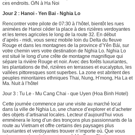
ces endroits. O/N à Ha Noi
Jour 2 : Hanoi - Yen Bai - Nghia Lo
Rencontrer votre pilote de 07:30 à l’hôtel, bientôt les rues
animées de Hanoi céder la place à des rizières verdoyantes
et les terres agricoles le long de la route 32. En début
d’après - midi, vous serez mobile loin du Delta du fleuve
Rouge et dans les montagnes de la province d’Yên Bái, sur
votre chemin vers votre destination de Nghia Lo. Nghia Lo
est situé le long d’une crête de montagne magnifique qui
sépare la rivière Rouge et noir. Avec des forêts luxuriantes,
les plantations de thé, rizières en terrasses et eucalyptus, les
vallées pittoresques sont superbes. La zone est abritent des
peuples minoritaires ethniques Thai, Nung, H'mong, Ha La et
Ma. Nuit à l’hôtel
Jour 3 : Tu Le - Mu Cang Chai - que Uyen (Hoa Binh Hotel)
Cette journée commence par une visite au marché local
dans la ville de Nghia Lo, une chance d’explorer et d’acheter
des objets d’artisanat locales. Lecteur d’aujourd'hui vous
emmènera le long d’un des tronçons plus passionnants de la
route au Vietnam et offre certains des paysages plus
luxuriantes et verdoyantes trouver n’importe où. Que vous