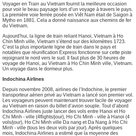
Voyager en Train au Vietnam fournit la meilleure occasion
pour voir le beau paysage lors d’un voyage à travers le pays.
La première voie ferrée posée en Viêt Nam était de Saigon à
Mytho en 1881. Cela a donné naissance aux chemins de fer
du Vietnam.
Aujourd'hui, la ligne de train reliant Hanoi, Vietnam à Ho
Chin Minh ville, Vietnam s’étend sur des kilomètres 1723.
C’est la plus importante ligne de train dans le pays et
notables que réunification Express fonctionne sur cette piste
rejoignant le nord vers le sud. Il faut plus de 30 heures de
voyage de Hanoi, au Vietnam à Ho Chin Minh ville, Vietnam.
Un voyage dans le dormeur plus.
Indochina Airlines
Depuis novembre 2008, airlines de l’Indochine, le premier
transporteur aérien privé au Vietnam a lancé son premier vol.
Les voyageurs peuvent maintenant trouver facile de voyager
au Vietnam en raison du billet d’avion souple. Tout d’abord
Indochina Airlines juste lancer des vols entre Hanoi et Ho
Chi Minh - ville (4flights/jour), Ho Chi Minh - ville à Hanoi (4
vols/jour), Ho Chi Minh ville Da nang et Da Nang à Ho Chi
Minh - ville (tous les deux vols par jour). Après quelques
mois, Indochina Airlines a estimé que la moyenne des