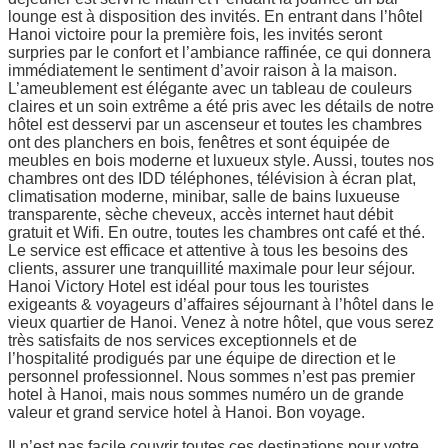
lounge est à disposition des invités. En entrant dans l’hôtel
Hanoi victoire pour la première fois, les invités seront
surpries par le confort et l’ambiance raffinée, ce qui donnera
immédiatement le sentiment d’avoir raison à la maison.
L’ameublement est élégante avec un tableau de couleurs
claires et un soin extrême a été pris avec les détails de notre
hôtel est desservi par un ascenseur et toutes les chambres
ont des planchers en bois, fenêtres et sont équipée de
meubles en bois moderne et luxueux style. Aussi, toutes nos
chambres ont des IDD téléphones, télévision à écran plat,
climatisation moderne, minibar, salle de bains luxueuse
transparente, sèche cheveux, accès internet haut débit
gratuit et Wifi. En outre, toutes les chambres ont café et thé.
Le service est efficace et attentive à tous les besoins des
clients, assurer une tranquillité maximale pour leur séjour.
Hanoi Victory Hotel est idéal pour tous les touristes
exigeants & voyageurs d’affaires séjournant à l’hôtel dans le
vieux quartier de Hanoi. Venez à notre hôtel, que vous serez
très satisfaits de nos services exceptionnels et de
l’hospitalité prodigués par une équipe de direction et le
personnel professionnel. Nous sommes n’est pas premier
hotel à Hanoi, mais nous sommes numéro un de grande
valeur et grand service hotel à Hanoi. Bon voyage.
Il n’est pas facile couvrir toutes ces destinations pour votre