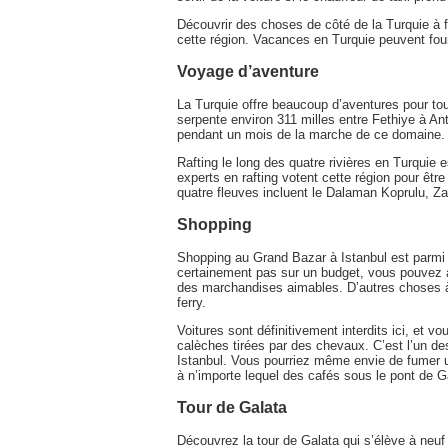
Découvrir des choses de côté de la Turquie à fa
cette région. Vacances en Turquie peuvent fou
Voyage d’aventure
La Turquie offre beaucoup d’aventures pour tou
serpente environ 311 milles entre Fethiye à An
pendant un mois de la marche de ce domaine.
Rafting le long des quatre rivières en Turquie
experts en rafting votent cette région pour êtr
quatre fleuves incluent le Dalaman Koprulu, Za
Shopping
Shopping au Grand Bazar à Istanbul est parmi
certainement pas sur un budget, vous pouvez a
des marchandises aimables. D’autres choses à f
ferry.
Voitures sont définitivement interdits ici, et v
calèches tirées par des chevaux. C’est l’un d
Istanbul. Vous pourriez même envie de fumer un
à n’importe lequel des cafés sous le pont de Ga
Tour de Galata
Découvrez la tour de Galata qui s’élève à neuf 