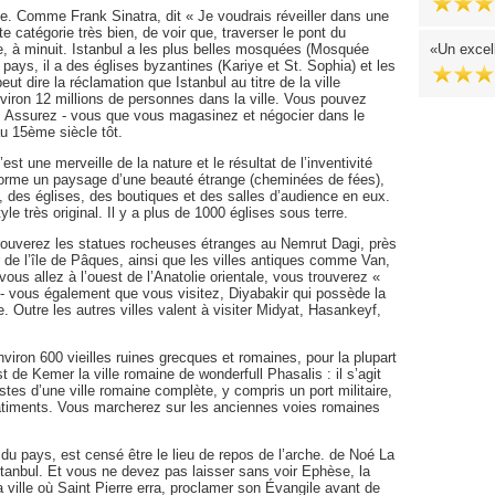
quie. Comme Frank Sinatra, dit « Je voudrais réveiller dans une
te catégorie très bien, de voir que, traverser le pont du
, à minuit. Istanbul a les plus belles mosquées (Mosquée
Un excel
pays, il a des églises byzantines (Kariye et St. Sophia) et les
t dire la réclamation que Istanbul au titre de la ville
nviron 12 millions de personnes dans la ville. Vous pouvez
lle. Assurez - vous que vous magasinez et négocier dans le
au 15ème siècle tôt.
t une merveille de la nature et le résultat de l’inventivité
forme un paysage d’une beauté étrange (cheminées de fées),
s, des églises, des boutiques et des salles d’audience en eux.
e très original. Il y a plus de 1000 églises sous terre.
trouverez les statues rocheuses étranges au Nemrut Dagi, près
 de l’île de Pâques, ainsi que les villes antiques comme Van,
ous allez à l’ouest de l’Anatolie orientale, vous trouverez «
 - vous également que vous visitez, Diyabakir qui possède la
 Outre les autres villes valent à visiter Midyat, Hasankeyf,
viron 600 vieilles ruines grecques et romaines, pour la plupart
t de Kemer la ville romaine de wonderfull Phasalis : il s’agit
stes d’une ville romaine complète, y compris un port militaire,
âtiments. Vous marcherez sur les anciennes voies romaines
du pays, est censé être le lieu de repos de l’arche. de Noé La
Istanbul. Et vous ne devez pas laisser sans voir Ephèse, la
la ville où Saint Pierre erra, proclamer son Évangile avant de