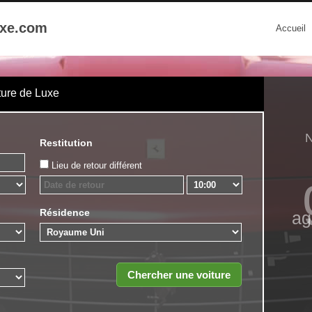
uxe.com
Accueil
ture de Luxe
N
Restitution
Lieu de retour différent
Résidence
ag