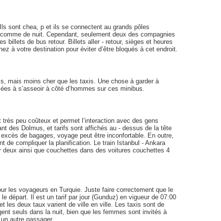
Ils sont chea, p et ils se connectent au grands pôles
our comme de nuit. Cependant, seulement deux des compagnies
illets de bus retour. Billets aller - retour, sièges et heures
ez à votre destination pour éviter d’être bloqués à cet endroit.
cs, mais moins cher que les taxis. Une chose à garder à
isées à s’asseoir à côté d’hommes sur ces minibus.
t très peu coûteux et permet l’interaction avec des gens
ant des Dolmus, et tarifs sont affichés au - dessus de la tête
n excès de bagages, voyage peut être inconfortable. En outre,
nt de compliquer la planification. Le train Istanbul - Ankara
r deux ainsi que couchettes dans des voitures couchettes 4
pour les voyageurs en Turquie. Juste faire correctement que le
le départ. Il est un tarif par jour (Gunduz) en vigueur de 07:00
, et les deux taux varient de ville en ville. Les taxis sont de
ent seuls dans la nuit, bien que les femmes sont invités à
d un autre passager.