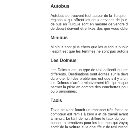
Autobus
Autobus se trouvent tout autour de la Turquie. 
régionaux qui offrent les deux services de j
de bus en Turquie sont en mesure de vendre des b
de départ doivent être fixés dès que vous obten
Minibus
Minibus sont plus chers que les autobus publi
l’esprit est que les femmes ne sont pas autor
Les Dolmus
Les Dolmus est un type de taxi collectif qui es
différents. Destinations sont écrites sur le dev
du pilote. Un des problèmes est que s’il y a u
les Dolmus s’arrête relativement tôt, qui risque
permet la prise en compte des couchettes pou
ou 6 personnes.
Taxis
Taxis peuvent fournir un transport très facile 
compteur est remis à zéro à et de travail avant 
à minuit. Le tarif de nuit diffère le taux du jour
bonnes alternatives pour les femmes qui voyag
sortir de la voiture si le chauffeur de taxi pren