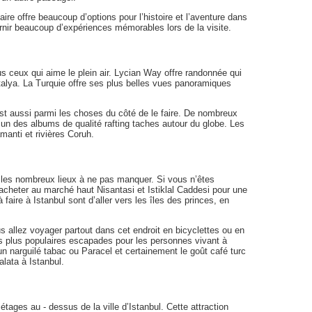
ire offre beaucoup d’options pour l’histoire et l’aventure dans
rnir beaucoup d’expériences mémorables lors de la visite.
s ceux qui aime le plein air. Lycian Way offre randonnée qui
talya. La Turquie offre ses plus belles vues panoramiques
 est aussi parmi les choses du côté de le faire. De nombreux
e un des albums de qualité rafting taches autour du globe. Les
manti et rivières Coruh.
 les nombreux lieux à ne pas manquer. Si vous n’êtes
cheter au marché haut Nisantasi et Istiklal Caddesi pour une
aire à Istanbul sont d’aller vers les îles des princes, en
ous allez voyager partout dans cet endroit en bicyclettes ou en
es plus populaires escapades pour les personnes vivant à
 narguilé tabac ou Paracel et certainement le goût café turc
lata à Istanbul.
étages au - dessus de la ville d’Istanbul. Cette attraction