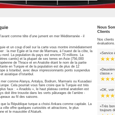
quie
Nous Som
Clients
l’avant comme tête d’une jument en mer Méditerranée - il
Nos clients
évaluations
quie et un coup d’oeil sur la carte vous montre immédiatement
mer : la mer Egée et la mer de Marmara, à l’ouest de la côte, la
Service 
u nord. La population du pays est environ 70 millions. La
tres carrés) et la plupart de ses terres en Asie (756,000
ropéenne de Thrace et en Anatolie étant le nom de la partie
ortante en Turquie et de la population est de plus de 12
Deuxième 
’Europe à Istanbul, avec deux impressionnants ponts suspendus
classe.
et asiatique d’Istanbul.
de mer comme Alanya, Antalya, Bodrum, Marmaris ou Kusadasi
urope. Cela pourrait vous faire croire que la Turquie est très
plus faux : « Anadolu », le haut plateau central anatolien est
OK, voir 
s doit être trouvée dans les verts pâturages de l’arrière -
oupeaux au fil des saisons.
s que la République turque a choisi Ankara comme capitale. La
Très bon
a ville offre quelques curiosités et attractions, le plus
toujours d
nne et le mausolée d’Ataturk.