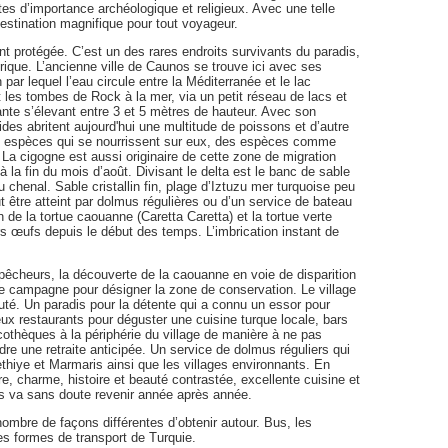
ites d’importance archéologique et religieux. Avec une telle
destination magnifique pour tout voyageur.
t protégée. C’est un des rares endroits survivants du paradis,
orique. L’ancienne ville de Caunos se trouve ici avec ses
 par lequel l’eau circule entre la Méditerranée et le lac
les tombes de Rock à la mer, via un petit réseau de lacs et
ante s’élevant entre 3 et 5 mètres de hauteur. Avec son
es abritent aujourd'hui une multitude de poissons et d’autre
es espèces qui se nourrissent sur eux, des espèces comme
. La cigogne est aussi originaire de cette zone de migration
'à la fin du mois d’août. Divisant le delta est le banc de sable
 chenal. Sable cristallin fin, plage d’Iztuzu mer turquoise peu
t être atteint par dolmus régulières ou d’un service de bateau
n de la tortue caouanne (Caretta Caretta) et la tortue verte
s œufs depuis le début des temps. L’imbrication instant de
 pêcheurs, la découverte de la caouanne en voie de disparition
ne campagne pour désigner la zone de conservation. Le village
té. Un paradis pour la détente qui a connu un essor pour
eux restaurants pour déguster une cuisine turque locale, bars
cothèques à la périphérie du village de manière à ne pas
re une retraite anticipée. Un service de dolmus réguliers qui
ethiye et Marmaris ainsi que les villages environnants. En
e, charme, histoire et beauté contrastée, excellente cuisine et
ous va sans doute revenir année après année.
ombre de façons différentes d’obtenir autour. Bus, les
es formes de transport de Turquie.