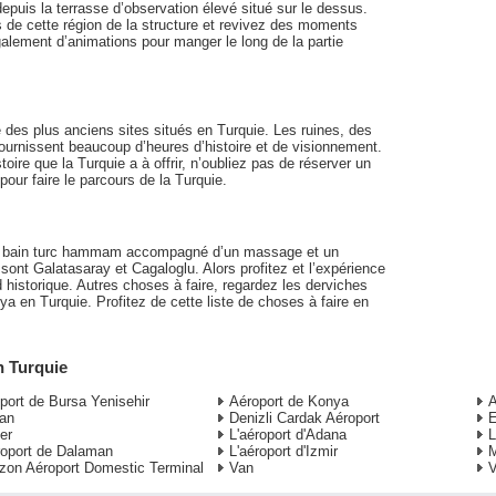
 depuis la terrasse d’observation élevé situé sur le dessus.
de cette région de la structure et revivez des moments
alement d’animations pour manger le long de la partie
 des plus anciens sites situés en Turquie. Les ruines, des
fournissent beaucoup d’heures d’histoire et de visionnement.
toire que la Turquie a à offrir, n’oubliez pas de réserver un
our faire le parcours de la Turquie.
n bain turc hammam accompagné d’un massage et un
ont Galatasaray et Cagaloglu. Alors profitez et l’expérience
istorique. Autres choses à faire, regardez les derviches
ya en Turquie. Profitez de cette liste de choses à faire en
n Turquie
port de Bursa Yenisehir
Aéroport de Konya
A
an
Denizli Cardak Aéroport
E
er
L'aéroport d'Adana
L
roport de Dalaman
L'aéroport d'Izmir
M
zon Aéroport Domestic Terminal
Van
V