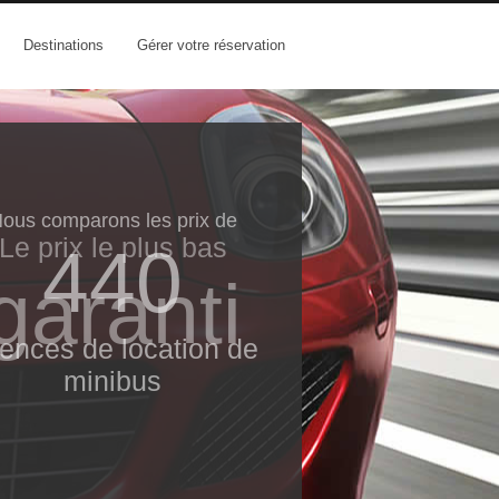
Destinations
Gérer votre réservation
ous comparons les prix de
Le prix le​ plus bas
440
garanti
ences de location de
minibus