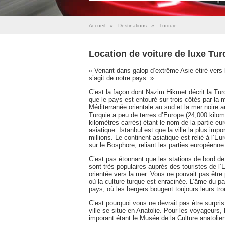
Accueil
»
Destinations
»
Turquie
Location de voiture de luxe Tur
« Venant dans galop d’extrême Asie étiré vers 
s’agit de notre pays. »
C’est la façon dont Nazim Hikmet décrit la Tur
que le pays est entouré sur trois côtés par la 
Méditerranée orientale au sud et la mer noire a
Turquie a peu de terres d’Europe (24,000 kilomè
kilomètres carrés) étant le nom de la partie eu
asiatique. Istanbul est que la ville la plus imp
millions. Le continent asiatique est relié à l
sur le Bosphore, reliant les parties européenne 
C’est pas étonnant que les stations de bord 
sont très populaires auprès des touristes de l’E
orientée vers la mer. Vous ne pouvait pas être 
où la culture turque est enracinée. L’âme du pay
pays, où les bergers bougent toujours leurs tr
C’est pourquoi vous ne devrait pas être surpri
ville se situe en Anatolie. Pour les voyageurs, l
imporant étant le Musée de la Culture anatolie