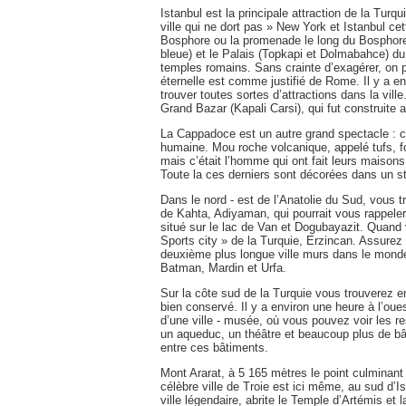
Istanbul est la principale attraction de la Tur
ville qui ne dort pas » New York et Istanbul cet
Bosphore ou la promenade le long du Bosphore
bleue) et le Palais (Topkapi et Dolmabahce) du 
temples romains. Sans crainte d’exagérer, on peu
éternelle est comme justifié de Rome. Il y a e
trouver toutes sortes d’attractions dans la vi
Grand Bazar (Kapali Carsi), qui fut construite 
La Cappadoce est un autre grand spectacle : c’es
humaine. Mou roche volcanique, appelé tufs, 
mais c’était l’homme qui ont fait leurs maison
Toute la ces derniers sont décorées dans un styl
Dans le nord - est de l’Anatolie du Sud, vous 
de Kahta, Adiyaman, qui pourrait vous rappeler
situé sur le lac de Van et Dogubayazit. Quand v
Sports city » de la Turquie, Erzincan. Assurez
deuxième plus longue ville murs dans le monde.
Batman, Mardin et Urfa.
Sur la côte sud de la Turquie vous trouverez en
bien conservé. Il y a environ une heure à l’oues
d’une ville - musée, où vous pouvez voir les re
un aqueduc, un théâtre et beaucoup plus de b
entre ces bâtiments.
Mont Ararat, à 5 165 mètres le point culminant 
célèbre ville de Troie est ici même, au sud d’
ville légendaire, abrite le Temple d’Artémis et 