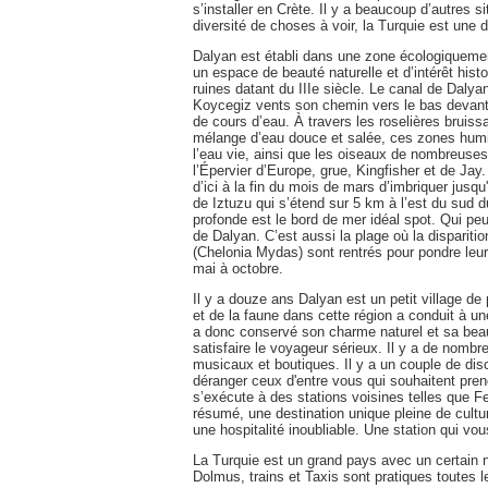
s’installer en Crète. Il y a beaucoup d’autres s
diversité de choses à voir, la Turquie est une 
Dalyan est établi dans une zone écologiquemen
un espace de beauté naturelle et d’intérêt hist
ruines datant du IIIe siècle. Le canal de Dalyan
Koycegiz vents son chemin vers le bas devant 
de cours d’eau. À travers les roselières bruiss
mélange d’eau douce et salée, ces zones humid
l’eau vie, ainsi que les oiseaux de nombreus
l’Épervier d’Europe, grue, Kingfisher et de Jay
d’ici à la fin du mois de mars d’imbriquer jusqu
de Iztuzu qui s’étend sur 5 km à l’est du sud du
profonde est le bord de mer idéal spot. Qui peu
de Dalyan. C’est aussi la plage où la disparitio
(Chelonia Mydas) sont rentrés pour pondre leur
mai à octobre.
Il y a douze ans Dalyan est un petit village de
et de la faune dans cette région a conduit à u
a donc conservé son charme naturel et sa beau
satisfaire le voyageur sérieux. Il y a de nombr
musicaux et boutiques. Il y a un couple de dis
déranger ceux d'entre vous qui souhaitent prend
s’exécute à des stations voisines telles que F
résumé, une destination unique pleine de cultur
une hospitalité inoubliable. Une station qui v
La Turquie est un grand pays avec un certain n
Dolmus, trains et Taxis sont pratiques toutes l