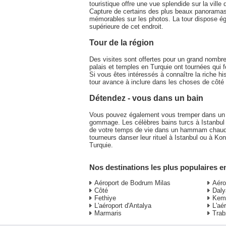
touristique offre une vue splendide sur la ville
Capture de certains des plus beaux panoramas 
mémorables sur les photos. La tour dispose ég
supérieure de cet endroit.
Tour de la région
Des visites sont offertes pour un grand nombre
palais et temples en Turquie ont tournées qui 
Si vous êtes intéressés à connaître la riche his
tour avance à inclure dans les choses de côté p
Détendez - vous dans un bain
Vous pouvez également vous tremper dans u
gommage. Les célèbres bains turcs à Istanbul s
de votre temps de vie dans un hammam chaud h
tourneurs danser leur rituel à Istanbul ou à Kon
Turquie.
Nos destinations les plus populaires e
Aéroport de Bodrum Milas
Aéro
Côté
Daly
Fethiye
Kem
L'aéroport d'Antalya
L'aé
Marmaris
Trab