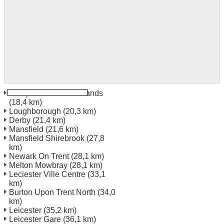
Aéroport de East Midlands
(18,4 km)
Loughborough
(20,3 km)
Derby
(21,4 km)
Mansfield
(21,6 km)
Mansfield Shirebrook
(27,8
km)
Newark On Trent
(28,1 km)
Melton Mowbray
(28,1 km)
Leciester Ville Centre
(33,1
km)
Burton Upon Trent North
(34,0
km)
Leicester
(35,2 km)
Leicester Gare
(36,1 km)