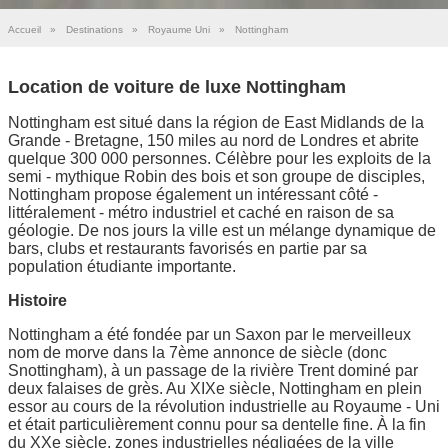
Accueil
»
Destinations
»
Royaume Uni
»
Nottingham
Location de voiture de luxe Nottingham
Nottingham est situé dans la région de East Midlands de la
Grande - Bretagne, 150 miles au nord de Londres et abrite
quelque 300 000 personnes. Célèbre pour les exploits de la
semi - mythique Robin des bois et son groupe de disciples,
Nottingham propose également un intéressant côté -
littéralement - métro industriel et caché en raison de sa
géologie. De nos jours la ville est un mélange dynamique de
bars, clubs et restaurants favorisés en partie par sa
population étudiante importante.
Histoire
Nottingham a été fondée par un Saxon par le merveilleux
nom de morve dans la 7ème annonce de siècle (donc
Snottingham), à un passage de la rivière Trent dominé par
deux falaises de grès. Au XIXe siècle, Nottingham en plein
essor au cours de la révolution industrielle au Royaume - Uni
et était particulièrement connu pour sa dentelle fine. À la fin
du XXe siècle, zones industrielles négligées de la ville