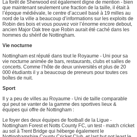
La forêt de Sherwood est également digne de mention - bien
que maintenant seulement une fraction de la taille, il était à
l’époque médiévale, le centre d’accueil basé à 19 milles au
nord de la ville a beaucoup d’informations sur les exploits de
Robin des bois et vous pouvez voir l’énorme encore debout,
ancien Major Oak tree que Robin aurait été caché dans les
hommes du shérif de Nottingham.
Vie nocturne
Nottingham est réputé dans tout le Royaume - Uni pour sa
vie nocturne animée de bars, restaurants, clubs et salles de
concerts. Comme l’hôte de deux universités et plus de 20
000 étudiants il y a beaucoup de preneurs pour toutes ces
boîtes de nuit.
Sport
Il y a peu de villes au Royaume - Uni de taille comparable
qui peut se vanter de la gamme des sportives lieux &
équipes qui offre de Nottingham :
Le foyer des deux équipes de football de la Ligue -
Nottingham Forest et Notts County FC, un test - match cricket
au sol à Trent Bridge qui héberge également le
Nottinghamshire County Cricket Club, et last but not least le