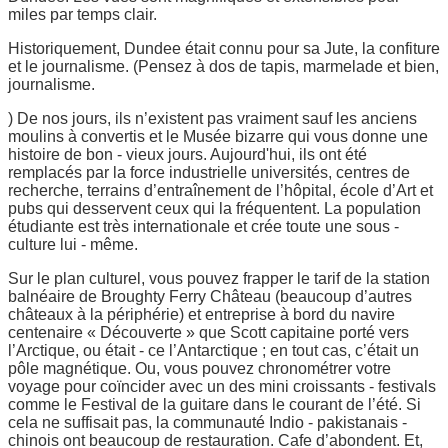
miles par temps clair.
Historiquement, Dundee était connu pour sa Jute, la confiture
et le journalisme. (Pensez à dos de tapis, marmelade et bien,
journalisme.
) De nos jours, ils n’existent pas vraiment sauf les anciens
moulins à convertis et le Musée bizarre qui vous donne une
histoire de bon - vieux jours. Aujourd'hui, ils ont été
remplacés par la force industrielle universités, centres de
recherche, terrains d’entraînement de l’hôpital, école d’Art et
pubs qui desservent ceux qui la fréquentent. La population
étudiante est très internationale et crée toute une sous -
culture lui - même.
Sur le plan culturel, vous pouvez frapper le tarif de la station
balnéaire de Broughty Ferry Château (beaucoup d’autres
châteaux à la périphérie) et entreprise à bord du navire
centenaire « Découverte » que Scott capitaine porté vers
l’Arctique, ou était - ce l’Antarctique ; en tout cas, c’était un
pôle magnétique. Ou, vous pouvez chronométrer votre
voyage pour coïncider avec un des mini croissants - festivals
comme le Festival de la guitare dans le courant de l’été. Si
cela ne suffisait pas, la communauté Indio - pakistanais -
chinois ont beaucoup de restauration. Cafe d’abondent. Et,