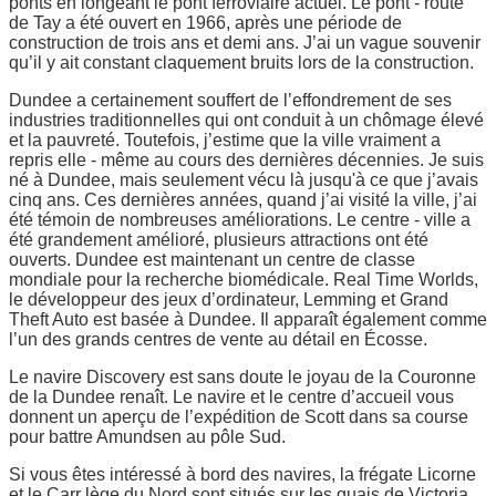
ponts en longeant le pont ferroviaire actuel. Le pont - route
de Tay a été ouvert en 1966, après une période de
construction de trois ans et demi ans. J’ai un vague souvenir
qu’il y ait constant claquement bruits lors de la construction.
Dundee a certainement souffert de l’effondrement de ses
industries traditionnelles qui ont conduit à un chômage élevé
et la pauvreté. Toutefois, j’estime que la ville vraiment a
repris elle - même au cours des dernières décennies. Je suis
né à Dundee, mais seulement vécu là jusqu'à ce que j’avais
cinq ans. Ces dernières années, quand j’ai visité la ville, j’ai
été témoin de nombreuses améliorations. Le centre - ville a
été grandement amélioré, plusieurs attractions ont été
ouverts. Dundee est maintenant un centre de classe
mondiale pour la recherche biomédicale. Real Time Worlds,
le développeur des jeux d’ordinateur, Lemming et Grand
Theft Auto est basée à Dundee. Il apparaît également comme
l’un des grands centres de vente au détail en Écosse.
Le navire Discovery est sans doute le joyau de la Couronne
de la Dundee renaît. Le navire et le centre d’accueil vous
donnent un aperçu de l’expédition de Scott dans sa course
pour battre Amundsen au pôle Sud.
Si vous êtes intéressé à bord des navires, la frégate Licorne
et le Carr lège du Nord sont situés sur les quais de Victoria