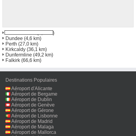
Dundee North
(3,3 km)
Dundee
(4,6 km)
Perth
(27,0 km)
Kirkcaldy
(36,1 km)
Dunfermline
(49,2 km)
Falkirk
(66,6 km)
Destinations Populaires
Aéroport d'Alicante
Aéroport de Bergame
Aéroport de Dublin
Aéroport de Genève
Aéroport de Gérone
Aéroport de Lisbonne
Aéroport de Madrid
Aéroport de Malaga
Aéroport de Mallorca