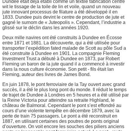
Dundee était déjà établi comme un textile fabrication centre
wit le tissage de la toile de lin et voile, quand un nouveau
jute innovant processus de filature a été développé il en
1833. Dundee puis devint le centre de production de jute et
gagné le surnom de « Juteopolis ». Cependant, l’industrie a
glissé sur le déclin dans les années 1920.
Deux mille navires ont été construits à Dundee en Écosse
entre 1871 et 1881. La découverte, qui a été utilisée pour
transporter l’expédition fated malade de Scott au pôle Sud a
été construite à Dundee en 1901. La compagnie Fleming
Investment Trust a débuté à Dundee en 1873, par Robert
Fleming un baron de la jute quand il a commencé à investir
dans la nous culture économie. Son petit - fils était Ian
Fleming, auteur des livres de James Bond.
En juin 1878, le pont ferroviaire de la Tay ouvert avec grand
succès, il a été le plus long pont du monde. Il réduit le temps
de trajet de Dundee à Londres en 5 heures et a été utilisé par
la Reine Victoria pour atteindre sa retraite Highland, le
château de Balmoral. Cependant le pont s’est effondré au
cours d’une violente tempête en décembre 1879, avec la
perte de train 75 passagers. Le pont a été reconstruit en
1887, en utilisant certaines des poutres de ponts original
d’ouverture. On voit encore les souches des piliers anciens