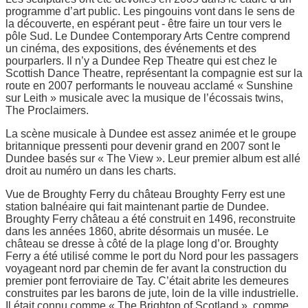
programme d’art public. Les pingouins vont dans le sens de
la découverte, en espérant peut - être faire un tour vers le
pôle Sud. Le Dundee Contemporary Arts Centre comprend
un cinéma, des expositions, des événements et des
pourparlers. Il n’y a Dundee Rep Theatre qui est chez le
Scottish Dance Theatre, représentant la compagnie est sur la
route en 2007 performants le nouveau acclamé « Sunshine
sur Leith » musicale avec la musique de l’écossais twins,
The Proclaimers.
La scène musicale à Dundee est assez animée et le groupe
britannique pressenti pour devenir grand en 2007 sont le
Dundee basés sur « The View ». Leur premier album est allé
droit au numéro un dans les charts.
Vue de Broughty Ferry du château Broughty Ferry est une
station balnéaire qui fait maintenant partie de Dundee.
Broughty Ferry château a été construit en 1496, reconstruite
dans les années 1860, abrite désormais un musée. Le
château se dresse à côté de la plage long d’or. Broughty
Ferry a été utilisé comme le port du Nord pour les passagers
voyageant nord par chemin de fer avant la construction du
premier pont ferroviaire de Tay. C’était abrite les demeures
construites par les barons de jute, loin de la ville industrielle.
Il était connu comme « The Brighton of Scotland », comme