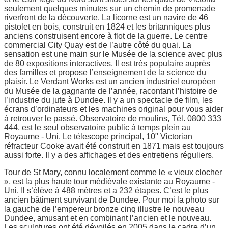
seulement quelques minutes sur un chemin de promenade
riverfront de la découverte. La licorne est un navire de 46
pistolet en bois, construit en 1824 et les britanniques plus
anciens construisent encore à flot de la guerre. Le centre
commercial City Quay est de l’autre côté du quai. La
sensation est une main sur le Musée de la science avec plus
de 80 expositions interactives. Il est très populaire auprès
des familles et propose l’enseignement de la science du
plaisir. Le Verdant Works est un ancien industriel européen
du Musée de la gagnante de l’année, racontant l’histoire de
l’industrie du jute à Dundee. Il y a un spectacle de film, les
écrans d’ordinateurs et les machines original pour vous aider
à retrouver le passé. Observatoire de moulins, Tél. 0800 333
444, est le seul observatoire public à temps plein au
Royaume - Uni. Le télescope principal, 10" Victorian
réfracteur Cooke avait été construit en 1871 mais est toujours
aussi forte. Il y a des affichages et des entretiens réguliers.
Tour de St Mary, connu localement comme le « vieux clocher
», est la plus haute tour médiévale existante au Royaume -
Uni. Il s’élève à 488 mètres et a 232 étapes. C’est le plus
ancien bâtiment survivant de Dundee. Pour moi la photo sur
la gauche de l’empereur bronze cinq illustre le nouveau
Dundee, amusant et en combinant l’ancien et le nouveau.
Les sculptures ont été dévoilés en 2005 dans le cadre d’un