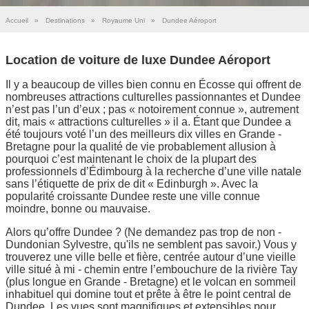
Accueil
»
Destinations
»
Royaume Uni
»
Dundee Aéroport
Location de voiture de luxe Dundee Aéroport
Il y a beaucoup de villes bien connu en Écosse qui offrent de
nombreuses attractions culturelles passionnantes et Dundee
n’est pas l’un d’eux ; pas « notoirement connue », autrement
dit, mais « attractions culturelles » il a. Étant que Dundee a
été toujours voté l’un des meilleurs dix villes en Grande -
Bretagne pour la qualité de vie probablement allusion à
pourquoi c’est maintenant le choix de la plupart des
professionnels d’Édimbourg à la recherche d’une ville natale
sans l’étiquette de prix de dit « Edinburgh ». Avec la
popularité croissante Dundee reste une ville connue
moindre, bonne ou mauvaise.
Alors qu’offre Dundee ? (Ne demandez pas trop de non -
Dundonian Sylvestre, qu'ils ne semblent pas savoir.) Vous y
trouverez une ville belle et fière, centrée autour d’une vieille
ville situé à mi - chemin entre l’embouchure de la rivière Tay
(plus longue en Grande - Bretagne) et le volcan en sommeil
inhabituel qui domine tout et prête à être le point central de
Dundee. Les vues sont magnifiques et extensibles pour