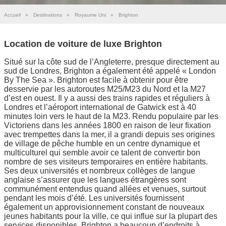
Accueil
»
Destinations
»
Royaume Uni
»
Brighton
Location de voiture de luxe Brighton
Situé sur la côte sud de l’Angleterre, presque directement au
sud de Londres, Brighton a également été appelé « London
By The Sea ». Brighton est facile à obtenir pour être
desservie par les autoroutes M25/M23 du Nord et la M27
d’est en ouest. Il y a aussi des trains rapides et réguliers à
Londres et l’aéroport international de Gatwick est à 40
minutes loin vers le haut de la M23. Rendu populaire par les
Victoriens dans les années 1800 en raison de leur fixation
avec trempettes dans la mer, il a grandi depuis ses origines
de village de pêche humble en un centre dynamique et
multiculturel qui semble avoir ce talent de convertir bon
nombre de ses visiteurs temporaires en entière habitants.
Ses deux universités et nombreux collèges de langue
anglaise s’assurer que les langues étrangères sont
communément entendus quand allées et venues, surtout
pendant les mois d’été. Les universités fournissent
également un approvisionnement constant de nouveaux
jeunes habitants pour la ville, ce qui influe sur la plupart des
services disponibles. Brighton a beaucoup d’endroits à