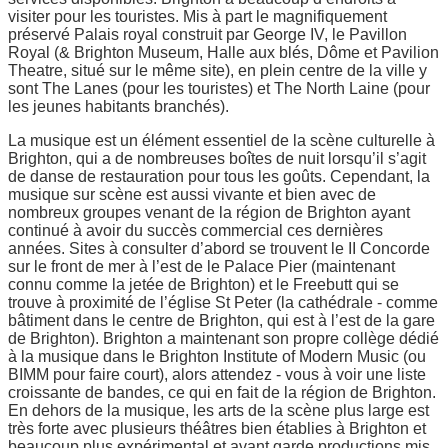
visiter pour les touristes. Mis à part le magnifiquement
préservé Palais royal construit par George IV, le Pavillon
Royal (& Brighton Museum, Halle aux blés, Dôme et Pavilion
Theatre, situé sur le même site), en plein centre de la ville y
sont The Lanes (pour les touristes) et The North Laine (pour
les jeunes habitants branchés).
La musique est un élément essentiel de la scène culturelle à
Brighton, qui a de nombreuses boîtes de nuit lorsqu’il s’agit
de danse de restauration pour tous les goûts. Cependant, la
musique sur scène est aussi vivante et bien avec de
nombreux groupes venant de la région de Brighton ayant
continué à avoir du succès commercial ces dernières
années. Sites à consulter d’abord se trouvent le II Concorde
sur le front de mer à l’est de le Palace Pier (maintenant
connu comme la jetée de Brighton) et le Freebutt qui se
trouve à proximité de l’église St Peter (la cathédrale - comme
bâtiment dans le centre de Brighton, qui est à l’est de la gare
de Brighton). Brighton a maintenant son propre collège dédié
à la musique dans le Brighton Institute of Modern Music (ou
BIMM pour faire court), alors attendez - vous à voir une liste
croissante de bandes, ce qui en fait de la région de Brighton.
En dehors de la musique, les arts de la scène plus large est
très forte avec plusieurs théâtres bien établies à Brighton et
beaucoup plus expérimental et avant garde productions mis