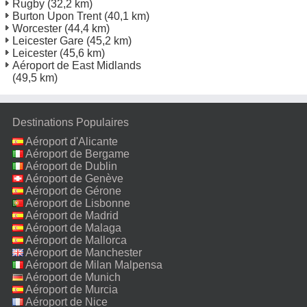
Rugby
(32,2 km)
Burton Upon Trent
(40,1 km)
Worcester
(44,4 km)
Leicester Gare
(45,2 km)
Leicester
(45,6 km)
Aéroport de East Midlands
(49,5 km)
Destinations Populaires
Aéroport d'Alicante
Aéroport de Bergame
Aéroport de Dublin
Aéroport de Genève
Aéroport de Gérone
Aéroport de Lisbonne
Aéroport de Madrid
Aéroport de Malaga
Aéroport de Mallorca
Aéroport de Manchester
Aéroport de Milan Malpensa
Aéroport de Munich
Aéroport de Murcia
Aéroport de Nice