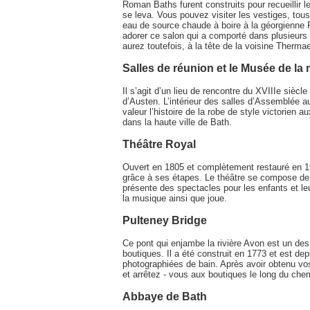
Roman Baths furent construits pour recueillir l
se leva. Vous pouvez visiter les vestiges, to
eau de source chaude à boire à la géorgienne
adorer ce salon qui a comporté dans plusieurs
aurez toutefois, à la tête de la voisine Therm
Salles de réunion et le Musée de la
Il s’agit d’un lieu de rencontre du XVIIIe siècle
d’Austen. L’intérieur des salles d’Assemblée a
valeur l’histoire de la robe de style victorie
dans la haute ville de Bath.
Théâtre Royal
Ouvert en 1805 et complètement restauré en 198
grâce à ses étapes. Le théâtre se compose de tr
présente des spectacles pour les enfants et le
la musique ainsi que joue.
Pulteney Bridge
Ce pont qui enjambe la rivière Avon est un de
boutiques. Il a été construit en 1773 et est de
photographiées de bain. Après avoir obtenu vos
et arrêtez - vous aux boutiques le long du che
Abbaye de Bath