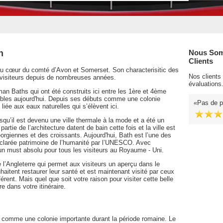
h
Nous Som
Clients
 au cœur du comté d’Avon et Somerset. Son characterisitic des
Nos clients
es visiteurs depuis de nombreuses années.
évaluations
an Baths qui ont été construits ici entre les 1ère et 4ème
sibles aujourd'hui. Depuis ses débuts comme une colonie
Pas de p
 liée aux eaux naturelles qui s’élèvent ici.
rsqu’il est devenu une ville thermale à la mode et a été un
rtie de l’architecture datent de bain cette fois et la ville est
orgiennes et des croissants. Aujourd'hui, Bath est l’une des
déclarée patrimoine de l’humanité par l’UNESCO. Avec
'un must absolu pour tous les visiteurs au Royaume - Uni.
 l’Angleterre qui permet aux visiteurs un aperçu dans le
haitent restaurer leur santé et est maintenant visité par ceux
rent. Mais quel que soit votre raison pour visiter cette belle
re dans votre itinéraire.
isé comme une colonie importante durant la période romaine. Le