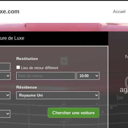
uxe.com
Accueil
ture de Luxe
N
Restitution
Lieu de retour différent
Résidence
ag