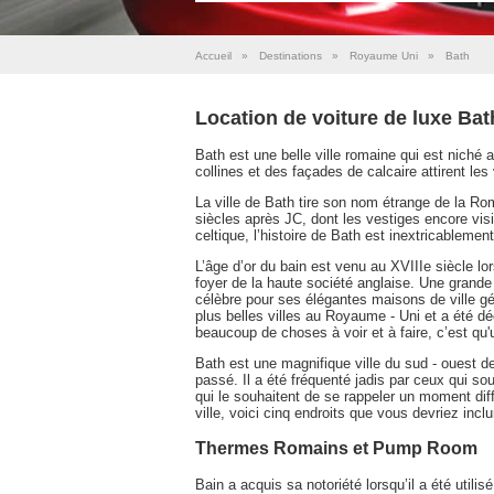
Accueil
»
Destinations
»
Royaume Uni
»
Bath
Location de voiture de luxe Bat
Bath est une belle ville romaine qui est niché
collines et des façades de calcaire attirent l
La ville de Bath tire son nom étrange de la Rom
siècles après JC, dont les vestiges encore vi
celtique, l’histoire de Bath est inextricablement
L’âge d’or du bain est venu au XVIIIe siècle lo
foyer de la haute société anglaise. Une grande pa
célèbre pour ses élégantes maisons de ville gé
plus belles villes au Royaume - Uni et a été 
beaucoup de choses à voir et à faire, c’est qu
Bath est une magnifique ville du sud - ouest de
passé. Il a été fréquenté jadis par ceux qui sou
qui le souhaitent de se rappeler un moment diffé
ville, voici cinq endroits que vous devriez inclu
Thermes Romains et Pump Room
Bain a acquis sa notoriété lorsqu’il a été util