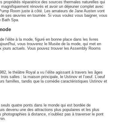
es propriétés réparatrice des sources thermales naturelles qui
us magnifiquement rénovés et avoir un déjeuner complet avec
 Pump Room juste à côté. Les amateurs de Jane Austen vont
 de ses œuvres en tournée. Si vous voulez vous baigner, vous
ae Bath Spa.
 mode
 de l’élite à la mode, figuré en bonne place dans les livres
ujourd'hui, vous trouverez le Musée de la mode, qui met en
n aux jours actuels. Vous pouvez trouver les Assembly Rooms
2, le théâtre Royal a vu l’élite agissant à travers les âges
ois salles : la maison principale, le Ustinov et l’oeuf. L’oeuf
urs familles, tandis que la comédie caractéristiques Ustinov et
s seuls quatre ponts dans le monde qui est bordée de
puis devenu une des attractions plus populaires et les plus
 photographies à distance, n’oubliez pas à traverser le pont
min.