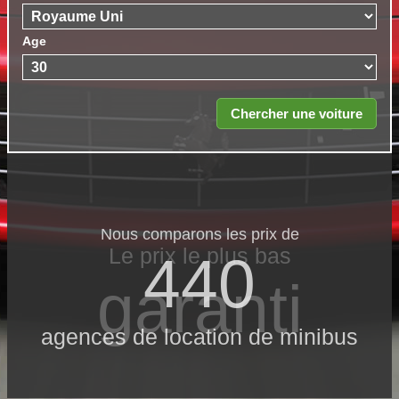
Age
Nous comparons les prix de
Le prix le​ plus bas
440
garanti
agences de location de minibus