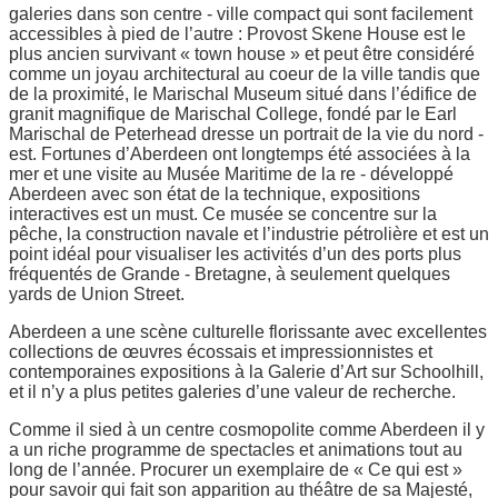
galeries dans son centre - ville compact qui sont facilement
accessibles à pied de l’autre : Provost Skene House est le
plus ancien survivant « town house » et peut être considéré
comme un joyau architectural au coeur de la ville tandis que
de la proximité, le Marischal Museum situé dans l’édifice de
granit magnifique de Marischal College, fondé par le Earl
Marischal de Peterhead dresse un portrait de la vie du nord -
est. Fortunes d’Aberdeen ont longtemps été associées à la
mer et une visite au Musée Maritime de la re - développé
Aberdeen avec son état de la technique, expositions
interactives est un must. Ce musée se concentre sur la
pêche, la construction navale et l’industrie pétrolière et est un
point idéal pour visualiser les activités d’un des ports plus
fréquentés de Grande - Bretagne, à seulement quelques
yards de Union Street.
Aberdeen a une scène culturelle florissante avec excellentes
collections de œuvres écossais et impressionnistes et
contemporaines expositions à la Galerie d’Art sur Schoolhill,
et il n’y a plus petites galeries d’une valeur de recherche.
Comme il sied à un centre cosmopolite comme Aberdeen il y
a un riche programme de spectacles et animations tout au
long de l’année. Procurer un exemplaire de « Ce qui est »
pour savoir qui fait son apparition au théâtre de sa Majesté,