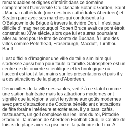
remarquables et dignes d’intérêt dans ce domaine
comprennent l’Université Cruickshank Botanic Garden, Saint
- Machar cathédrale (une des trois cathédrales Aberdeen) et
Seaton parc avec ses marches qui conduisent à la
O'Balgownie de Brigue à travers la rivière Don. Il n’est pas
difficile d’imaginer pourquoi Robert Bruce avait ce pont étroit
construit au XIVe siècle, alors que lui et autres pourraient
aller au nord pour le titre de comte de Buchan, à l’une des
villes comme Peterhead, Fraserburgh, Macduff, Turriff ou
Banff.
Il est difficile d’imaginer une ville de taille similaire qui
s’adresse aussi bien pour toute la famille. Satrosphere est un
centre de découverte scientifique et technologique où
l’accent est tout à fait mains sur les présentations et puis il y
a des attractions de la plage d’Aberdeen.
Deux milles de la ville des sables, veillé à ce statut comme
une station balnéaire mais les attractions modernes ont
signifié que la région a suivi le rythme aux goûts modernes
avec parc d’attractions de Codona bénéficiant d’attractions
de fête foraine intérieure et extérieure. Il y a bars, cafés,
restaurants, un golf complexe sur les liens du roi, Pittodrie
Stadium - la maison de Aberdeen Football Club, le Centre de
loisirs de plage avec sa piscine et la patinoire de Linx. A