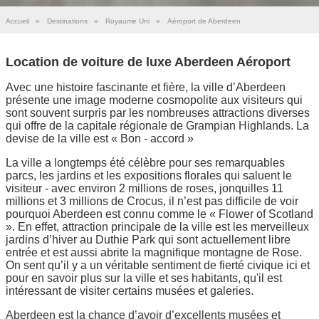
Accueil
»
Destinations
»
Royaume Uni
»
Aéroport de Aberdeen
Location de voiture de luxe Aberdeen Aéroport
Avec une histoire fascinante et fière, la ville d’Aberdeen
présente une image moderne cosmopolite aux visiteurs qui
sont souvent surpris par les nombreuses attractions diverses
qui offre de la capitale régionale de Grampian Highlands. La
devise de la ville est « Bon - accord »
La ville a longtemps été célèbre pour ses remarquables
parcs, les jardins et les expositions florales qui saluent le
visiteur - avec environ 2 millions de roses, jonquilles 11
millions et 3 millions de Crocus, il n’est pas difficile de voir
pourquoi Aberdeen est connu comme le « Flower of Scotland
». En effet, attraction principale de la ville est les merveilleux
jardins d’hiver au Duthie Park qui sont actuellement libre
entrée et est aussi abrite la magnifique montagne de Rose.
On sent qu’il y a un véritable sentiment de fierté civique ici et
pour en savoir plus sur la ville et ses habitants, qu'il est
intéressant de visiter certains musées et galeries.
Aberdeen est la chance d’avoir d’excellents musées et