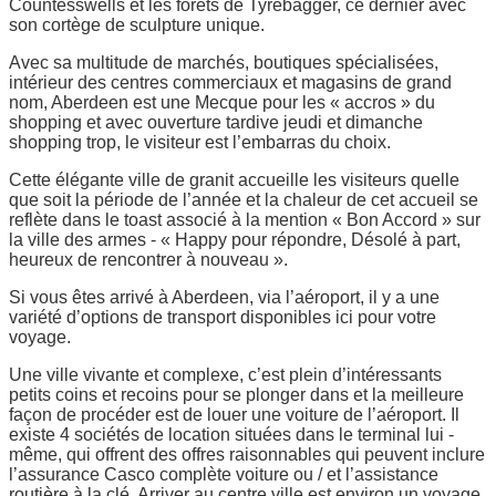
Countesswells et les forêts de Tyrebagger, ce dernier avec
son cortège de sculpture unique.
Avec sa multitude de marchés, boutiques spécialisées,
intérieur des centres commerciaux et magasins de grand
nom, Aberdeen est une Mecque pour les « accros » du
shopping et avec ouverture tardive jeudi et dimanche
shopping trop, le visiteur est l’embarras du choix.
Cette élégante ville de granit accueille les visiteurs quelle
que soit la période de l’année et la chaleur de cet accueil se
reflète dans le toast associé à la mention « Bon Accord » sur
la ville des armes - « Happy pour répondre, Désolé à part,
heureux de rencontrer à nouveau ».
Si vous êtes arrivé à Aberdeen, via l’aéroport, il y a une
variété d’options de transport disponibles ici pour votre
voyage.
Une ville vivante et complexe, c’est plein d’intéressants
petits coins et recoins pour se plonger dans et la meilleure
façon de procéder est de louer une voiture de l’aéroport. Il
existe 4 sociétés de location situées dans le terminal lui -
même, qui offrent des offres raisonnables qui peuvent inclure
l’assurance Casco complète voiture ou / et l’assistance
routière à la clé. Arriver au centre ville est environ un voyage