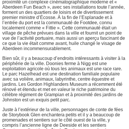
proximité un complexe cinématographique moderne et «
Aberdeen Fun Beach », avec ses installations toute l’année,
forment un des quartiers de loisirs et de divertissement
premier ministre d’Écosse. À la fin de l’Esplanade et à
l’entrée du port est la communauté de Footdee, connu
localement comme « Fittie ». Cette communauté était un
village de pêche prévues dans la ville et fournit un point de
vue de l’activité portuaire, mais aussi un aperçu fascinant de
ce que la vie était comme avant, huile changé le visage de
Aberdeen incommensurablement.
Bien sûr, il y a beaucoup d’endroits intéressants à visiter à la
périphérie de la ville. Doonies ferme à Nigg est une
exploitation agricole où tous les animaux est une race rare.
Le parc Hazelhead est une destination familiale populaire
avec sa volière, animaux, labyrinthe, centre équestre et
jardins. Les Gordon Highlanders Museum a récemment été
rénové et étendu et met en valeur le riche patrimoine du
célèbre régiment de Grampian et à proximité des jardins de
Johnston est un exquis petit parc.
Juste à l’extérieur de la ville, personnages de conte de fées
de Storybook Glen enchantera petits et il y a beaucoup de
promenades et sentiers sur le côté ouest de la ville, y
compris l’ancienne ligne de Deeside et les sentiers